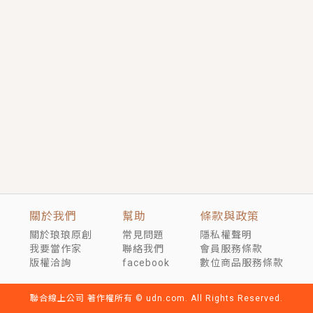
短劇原著｜《離婚後，禁欲大佬爬墻偷吻小孕妻》坊間
傳聞，顧總沒有太太、不需要情人，卻寵愛著他的私人
醫生？！
穿越｜《穿越遠古後成了野人娘子》你好，一起爬山
嗎？被男友推下山，直接穿越到遠古時代的那種......
關於我們
幫助
條款與政策
關於琅琅原創
常見問題
隱私權聲明
我要當作家
聯絡我們
會員服務條款
版權洽詢
facebook
數位商品服務條款
聯合線上公司 著作權所有 © udn.com. All Rights Reserved.