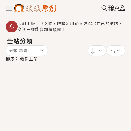
原創出版｜《女將，陣勢》用跆拳道踢出自己的道路，
女孩一樣能參加陣頭團！
全站分類
創,作家招募｜華文小說創作首選！有機會獲得豐富廣宣
資源、專屬服務與獨享福利！
分類:
寫實
小編心動書單｜《離婚你提的，二婚嫁大佬，你哭什
排序：
最新上架
麼？》追妻火葬場！前夫失憶移情別戀，她頭也不回找
新歡，他居然還後悔了？
GL｜《夏日與檸檬與重疊世界》炎熱的夏日、檸檬的香
氣、互相愛慕的兩位少女，今夏最推純愛GL漫畫！
BL｜《費洛蒙中毒》救命！特殊費洛蒙體質世界觀，無
法抗拒的吸引力，已中毒Σ>―(〃°ω°〃)♡→
OMG你嚇到我了｜《陰陽鬼店》上班族買了房子模型，
但現實中買下的竟是屬於他的停屍櫃？！
言情｜《國語推行員》每個人心中都有一個連自己也無
法改變的永恆， 他的一生將不由自主追逐著她……