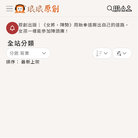
原創出版｜《女將，陣勢》用跆拳道踢出自己的道路，
女孩一樣能參加陣頭團！
全站分類
創,作家招募｜華文小說創作首選！有機會獲得豐富廣宣
資源、專屬服務與獨享福利！
分類:
寫實
小編心動書單｜《離婚你提的，二婚嫁大佬，你哭什
排序：
最新上架
麼？》追妻火葬場！前夫失憶移情別戀，她頭也不回找
新歡，他居然還後悔了？
GL｜《夏日與檸檬與重疊世界》炎熱的夏日、檸檬的香
氣、互相愛慕的兩位少女，今夏最推純愛GL漫畫！
BL｜《費洛蒙中毒》救命！特殊費洛蒙體質世界觀，無
法抗拒的吸引力，已中毒Σ>―(〃°ω°〃)♡→
OMG你嚇到我了｜《陰陽鬼店》上班族買了房子模型，
但現實中買下的竟是屬於他的停屍櫃？！
言情｜《國語推行員》每個人心中都有一個連自己也無
法改變的永恆， 他的一生將不由自主追逐著她……