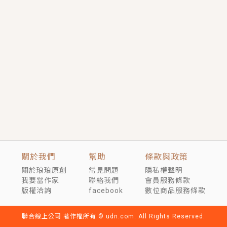
短劇原著｜《離婚後，禁欲大佬爬墻偷吻小孕妻》坊間
傳聞，顧總沒有太太、不需要情人，卻寵愛著他的私人
醫生？！
穿越｜《穿越遠古後成了野人娘子》你好，一起爬山
嗎？被男友推下山，直接穿越到遠古時代的那種......
關於我們
幫助
條款與政策
關於琅琅原創
常見問題
隱私權聲明
我要當作家
聯絡我們
會員服務條款
版權洽詢
facebook
數位商品服務條款
聯合線上公司 著作權所有 © udn.com. All Rights Reserved.