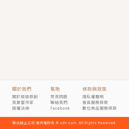
短劇原著｜《離婚後，禁欲大佬爬墻偷吻小孕妻》坊間
傳聞，顧總沒有太太、不需要情人，卻寵愛著他的私人
醫生？！
穿越｜《穿越遠古後成了野人娘子》你好，一起爬山
嗎？被男友推下山，直接穿越到遠古時代的那種......
關於我們
幫助
條款與政策
關於琅琅原創
常見問題
隱私權聲明
我要當作家
聯絡我們
會員服務條款
版權洽詢
facebook
數位商品服務條款
聯合線上公司 著作權所有 © udn.com. All Rights Reserved.