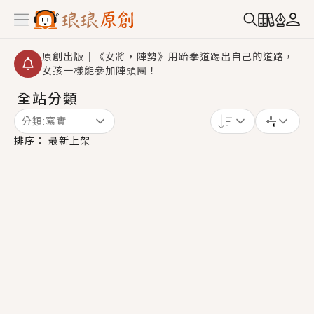
原創出版｜《女將，陣勢》用跆拳道踢出自己的道路，
女孩一樣能參加陣頭團！
全站分類
創,作家招募｜華文小說創作首選！有機會獲得豐富廣宣
資源、專屬服務與獨享福利！
分類:
寫實
小編心動書單｜《離婚你提的，二婚嫁大佬，你哭什
排序：
最新上架
麼？》追妻火葬場！前夫失憶移情別戀，她頭也不回找
新歡，他居然還後悔了？
GL｜《夏日與檸檬與重疊世界》炎熱的夏日、檸檬的香
氣、互相愛慕的兩位少女，今夏最推純愛GL漫畫！
BL｜《費洛蒙中毒》救命！特殊費洛蒙體質世界觀，無
法抗拒的吸引力，已中毒Σ>―(〃°ω°〃)♡→
OMG你嚇到我了｜《陰陽鬼店》上班族買了房子模型，
但現實中買下的竟是屬於他的停屍櫃？！
言情｜《國語推行員》每個人心中都有一個連自己也無
法改變的永恆， 他的一生將不由自主追逐著她……