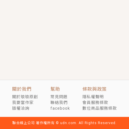
言情｜《國語推行員》每個人心中都有一個連自己也無
法改變的永恆， 他的一生將不由自主追逐著她……
短劇原著｜《離婚後，禁欲大佬爬墻偷吻小孕妻》坊間
傳聞，顧總沒有太太、不需要情人，卻寵愛著他的私人
醫生？！
穿越｜《穿越遠古後成了野人娘子》你好，一起爬山
嗎？被男友推下山，直接穿越到遠古時代的那種......
關於我們
幫助
條款與政策
關於琅琅原創
常見問題
隱私權聲明
我要當作家
聯絡我們
會員服務條款
版權洽詢
facebook
數位商品服務條款
聯合線上公司 著作權所有 © udn.com. All Rights Reserved.