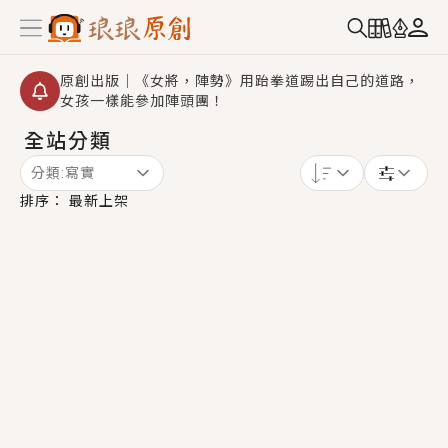
原創出版｜《女將，陣勢》用跆拳道踢出自己的道路，
女孩一樣能參加陣頭團！
全站分類
【重要公告】2026 城鎮韌性演習提醒～中部（8/10
14:30 ~ 15:00）及北部（8/13 14:30 ~ 15:00）將進
分類:
寫實
行「行動網路降速」演練，點擊查看詳細資訊＞＞
創,作家招募｜華文小說創作首選！有機會獲得豐富廣宣
排序：
最新上架
資源、專屬服務與獨享福利！
小編心動書單｜《離婚你提的，二婚嫁大佬，你哭什
麼？》追妻火葬場！前夫失憶移情別戀，她頭也不回找
新歡，他居然還後悔了？
GL｜《夏日與檸檬與重疊世界》炎熱的夏日、檸檬的香
氣、互相愛慕的兩位少女，今夏最推純愛GL漫畫！
BL｜《費洛蒙中毒》救命！特殊費洛蒙體質世界觀，無
法抗拒的吸引力，已中毒Σ>―(〃°ω°〃)♡→
OMG你嚇到我了｜《陰陽鬼店》上班族買了房子模型，
但現實中買下的竟是屬於他的停屍櫃？！