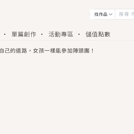
找作品
單篇創作
活動專區
儲值點數
自己的道路，女孩一樣能參加陣頭團！
會獲得豐富廣宣資源、專屬服務與獨享福利！
佬，你哭什麼？》追妻火葬場！前夫失憶移情別戀，
夏日、檸檬的香氣、互相愛慕的兩位少女，今夏最推純愛
世界觀，無法抗拒的吸引力，已中毒Σ>―(〃°ω°〃)
買了房子模型，但現實中買下的竟是屬於他的停屍櫃？
個連自己也無法改變的永恆， 他的一生將不由自主追逐