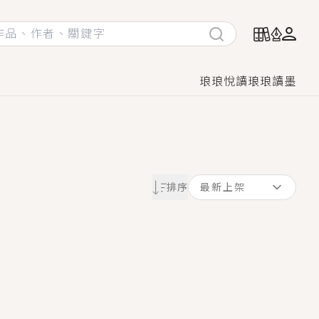
琅琅悅讀
琅琅讀墨
她頭也不回找新歡，他居然還後悔了？
排序
最新上架
GL漫畫！
♡→
！
著她……