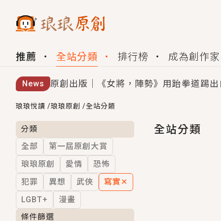
推薦
全站分類
排行榜
成為創作家
原創出版｜《女將，陣勢》用跆拳道踢出
News
創,作家招募｜華文小說創作首選！有機
琅琅悅讀
/
琅琅原創
/
全站分類
小編心動書單｜《離婚你提的，二婚嫁大
全站分類
分類
全部
第一屆原創大賞
GL｜《夏日與檸檬與重疊世界》炎熱的
琅琅原創
愛情
恐怖
BL｜《費洛蒙中毒》救命！特殊費洛蒙體質
犯罪
異想
武俠
寫實
✕
OMG你嚇到我了｜《陰陽鬼店》上班族
LGBT+
漫畫
言情｜《國語推行員》每個人心中都有一
條件篩選