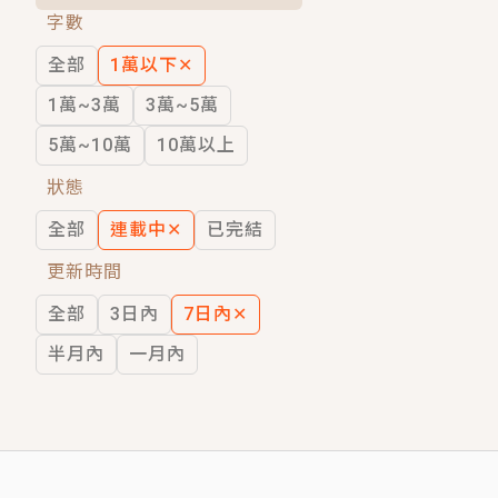
字數
短劇原著｜《離婚後，禁欲大佬爬墻偷吻
全部
1萬以下
✕
穿越｜《穿越遠古後成了野人娘子》你好，
1萬~3萬
3萬~5萬
5萬~10萬
10萬以上
狀態
全部
連載中
✕
已完結
更新時間
全部
3日內
7日內
✕
半月內
一月內