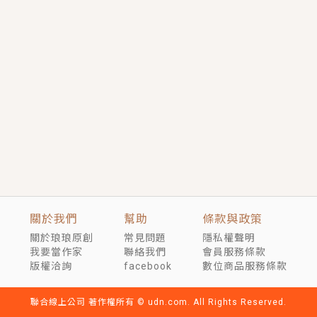
言情｜《國語推行員》每個人心中都有一個連自己也無
法改變的永恆， 他的一生將不由自主追逐著她……
短劇原著｜《離婚後，禁欲大佬爬墻偷吻小孕妻》坊間
傳聞，顧總沒有太太、不需要情人，卻寵愛著他的私人
醫生？！
穿越｜《穿越遠古後成了野人娘子》你好，一起爬山
嗎？被男友推下山，直接穿越到遠古時代的那種......
關於我們
幫助
條款與政策
關於琅琅原創
常見問題
隱私權聲明
我要當作家
聯絡我們
會員服務條款
版權洽詢
facebook
數位商品服務條款
聯合線上公司 著作權所有 © udn.com. All Rights Reserved.