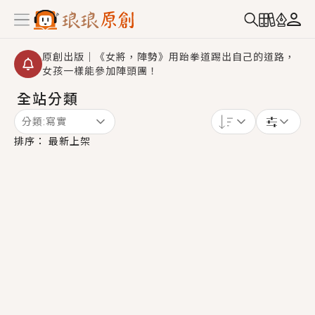
原創出版｜《女將，陣勢》用跆拳道踢出自己的道路，
女孩一樣能參加陣頭團！
全站分類
【重要公告】2026 城鎮韌性演習提醒～中部（8/10
14:30 ~ 15:00）及北部（8/13 14:30 ~ 15:00）將進
分類:
寫實
行「行動網路降速」演練，點擊查看詳細資訊＞＞
創,作家招募｜華文小說創作首選！有機會獲得豐富廣宣
排序：
最新上架
資源、專屬服務與獨享福利！
小編心動書單｜《離婚你提的，二婚嫁大佬，你哭什
麼？》追妻火葬場！前夫失憶移情別戀，她頭也不回找
新歡，他居然還後悔了？
GL｜《夏日與檸檬與重疊世界》炎熱的夏日、檸檬的香
氣、互相愛慕的兩位少女，今夏最推純愛GL漫畫！
BL｜《費洛蒙中毒》救命！特殊費洛蒙體質世界觀，無
法抗拒的吸引力，已中毒Σ>―(〃°ω°〃)♡→
OMG你嚇到我了｜《陰陽鬼店》上班族買了房子模型，
但現實中買下的竟是屬於他的停屍櫃？！