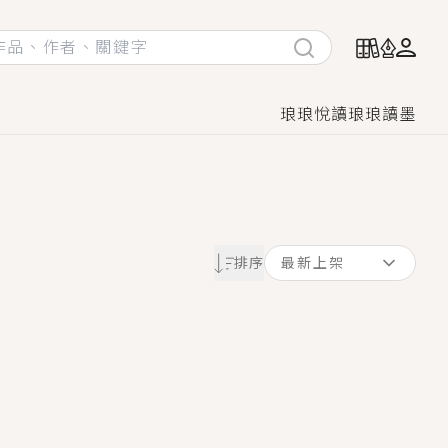
琅琅悅讀
琅琅讀墨
她頭也不回找新歡，他居然還後悔了？
排序
最新上架
GL漫畫！
♡→
！
著她……