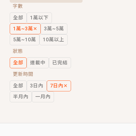
字數
短劇原著｜《離婚後，禁欲大佬爬墻偷吻
全部
1萬以下
穿越｜《穿越遠古後成了野人娘子》你好，
1萬~3萬
✕
3萬~5萬
5萬~10萬
10萬以上
狀態
全部
連載中
已完結
更新時間
全部
3日內
7日內
✕
半月內
一月內