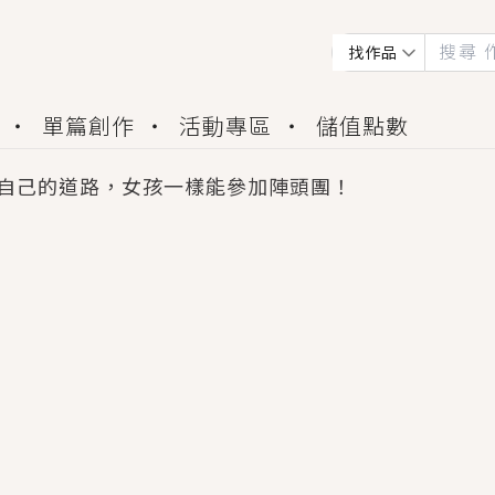
找作品
單篇創作
活動專區
儲值點數
自己的道路，女孩一樣能參加陣頭團！
會獲得豐富廣宣資源、專屬服務與獨享福利！
佬，你哭什麼？》追妻火葬場！前夫失憶移情別戀，
夏日、檸檬的香氣、互相愛慕的兩位少女，今夏最推純愛
世界觀，無法抗拒的吸引力，已中毒Σ>―(〃°ω°〃)
買了房子模型，但現實中買下的竟是屬於他的停屍櫃？
個連自己也無法改變的永恆， 他的一生將不由自主追逐