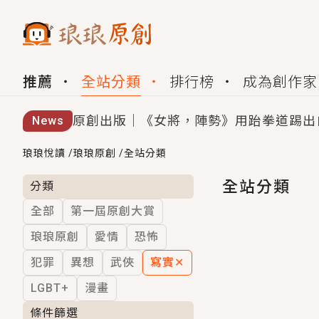
推薦
全站分類
排行榜
成為創作家
原創出版｜《女將，陣勢》用跆拳道踢出
News
創,作家招募｜華文小說創作首選！有機
琅琅悅讀
/
琅琅原創
/
全站分類
小編心動書單｜《離婚你提的，二婚嫁大
全站分類
分類
全部
第一屆原創大賞
GL｜《夏日與檸檬與重疊世界》炎熱的
琅琅原創
愛情
恐怖
BL｜《費洛蒙中毒》救命！特殊費洛蒙體質
犯罪
異想
武俠
寫實
✕
OMG你嚇到我了｜《陰陽鬼店》上班族
LGBT+
漫畫
言情｜《國語推行員》每個人心中都有一
條件篩選