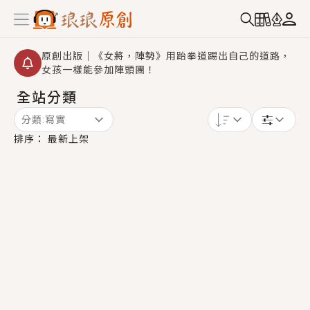
原創出版｜《女將，陣勢》用跆拳道踢出自己的道路，
女孩一樣能參加陣頭團！
全站分類
創,作家招募｜華文小說創作首選！有機會獲得豐富廣宣
資源、專屬服務與獨享福利！
分類:
寫實
小編心動書單｜《離婚你提的，二婚嫁大佬，你哭什
排序：
最新上架
麼？》追妻火葬場！前夫失憶移情別戀，她頭也不回找
新歡，他居然還後悔了？
GL｜《夏日與檸檬與重疊世界》炎熱的夏日、檸檬的香
氣、互相愛慕的兩位少女，今夏最推純愛GL漫畫！
BL｜《費洛蒙中毒》救命！特殊費洛蒙體質世界觀，無
法抗拒的吸引力，已中毒Σ>―(〃°ω°〃)♡→
OMG你嚇到我了｜《陰陽鬼店》上班族買了房子模型，
但現實中買下的竟是屬於他的停屍櫃？！
言情｜《國語推行員》每個人心中都有一個連自己也無
法改變的永恆， 他的一生將不由自主追逐著她……