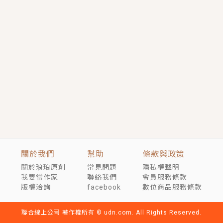
短劇原著｜《離婚後，禁欲大佬爬墻偷吻小孕妻》坊間
傳聞，顧總沒有太太、不需要情人，卻寵愛著他的私人
醫生？！
穿越｜《穿越遠古後成了野人娘子》你好，一起爬山
嗎？被男友推下山，直接穿越到遠古時代的那種......
關於我們
幫助
條款與政策
關於琅琅原創
常見問題
隱私權聲明
我要當作家
聯絡我們
會員服務條款
版權洽詢
facebook
數位商品服務條款
聯合線上公司 著作權所有 © udn.com. All Rights Reserved.