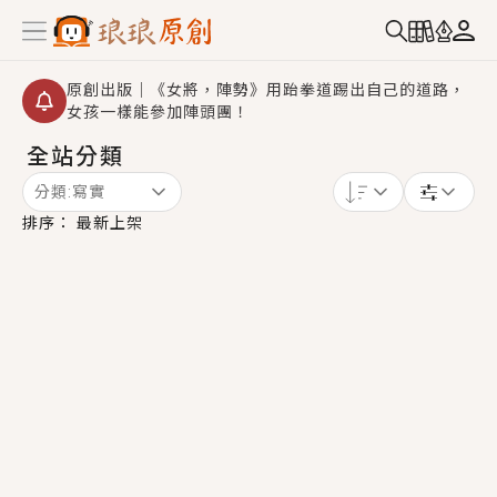
原創出版｜《女將，陣勢》用跆拳道踢出自己的道路，
女孩一樣能參加陣頭團！
全站分類
創,作家招募｜華文小說創作首選！有機會獲得豐富廣宣
資源、專屬服務與獨享福利！
分類:
寫實
小編心動書單｜《離婚你提的，二婚嫁大佬，你哭什
排序：
最新上架
麼？》追妻火葬場！前夫失憶移情別戀，她頭也不回找
新歡，他居然還後悔了？
GL｜《夏日與檸檬與重疊世界》炎熱的夏日、檸檬的香
氣、互相愛慕的兩位少女，今夏最推純愛GL漫畫！
BL｜《費洛蒙中毒》救命！特殊費洛蒙體質世界觀，無
法抗拒的吸引力，已中毒Σ>―(〃°ω°〃)♡→
OMG你嚇到我了｜《陰陽鬼店》上班族買了房子模型，
但現實中買下的竟是屬於他的停屍櫃？！
言情｜《國語推行員》每個人心中都有一個連自己也無
法改變的永恆， 他的一生將不由自主追逐著她……