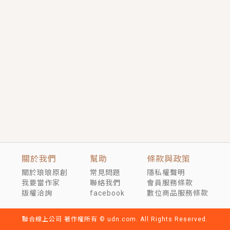
短劇原著｜《離婚後，禁欲大佬爬墻偷吻小孕妻》坊間
傳聞，顧總沒有太太、不需要情人，卻寵愛著他的私人
醫生？！
穿越｜《穿越遠古後成了野人娘子》你好，一起爬山
嗎？被男友推下山，直接穿越到遠古時代的那種......
關於我們
幫助
條款與政策
關於琅琅原創
常見問題
隱私權聲明
我要當作家
聯絡我們
會員服務條款
版權洽詢
facebook
數位商品服務條款
聯合線上公司 著作權所有 © udn.com. All Rights Reserved.