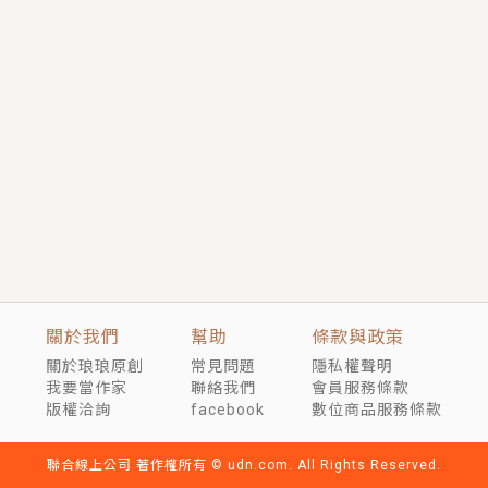
短劇原著｜《離婚後，禁欲大佬爬墻偷吻小孕妻》坊間
傳聞，顧總沒有太太、不需要情人，卻寵愛著他的私人
醫生？！
穿越｜《穿越遠古後成了野人娘子》你好，一起爬山
嗎？被男友推下山，直接穿越到遠古時代的那種......
關於我們
幫助
條款與政策
關於琅琅原創
常見問題
隱私權聲明
我要當作家
聯絡我們
會員服務條款
版權洽詢
facebook
數位商品服務條款
聯合線上公司 著作權所有 © udn.com. All Rights Reserved.