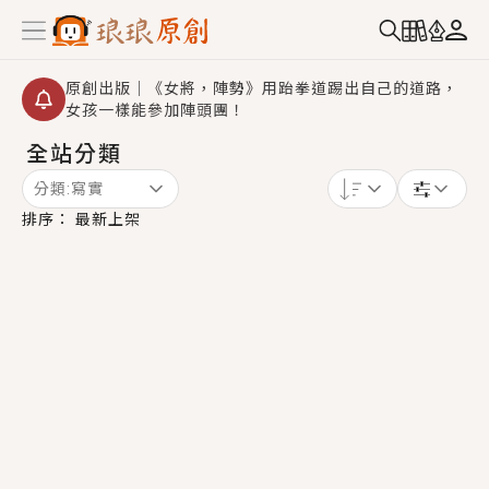
原創出版｜《女將，陣勢》用跆拳道踢出自己的道路，
女孩一樣能參加陣頭團！
全站分類
創,作家招募｜華文小說創作首選！有機會獲得豐富廣宣
資源、專屬服務與獨享福利！
分類:
寫實
小編心動書單｜《離婚你提的，二婚嫁大佬，你哭什
排序：
最新上架
麼？》追妻火葬場！前夫失憶移情別戀，她頭也不回找
新歡，他居然還後悔了？
GL｜《夏日與檸檬與重疊世界》炎熱的夏日、檸檬的香
氣、互相愛慕的兩位少女，今夏最推純愛GL漫畫！
BL｜《費洛蒙中毒》救命！特殊費洛蒙體質世界觀，無
法抗拒的吸引力，已中毒Σ>―(〃°ω°〃)♡→
OMG你嚇到我了｜《陰陽鬼店》上班族買了房子模型，
但現實中買下的竟是屬於他的停屍櫃？！
言情｜《國語推行員》每個人心中都有一個連自己也無
法改變的永恆， 他的一生將不由自主追逐著她……