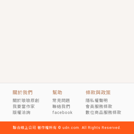
短劇原著｜《離婚後，禁欲大佬爬墻偷吻小孕妻》坊間
傳聞，顧總沒有太太、不需要情人，卻寵愛著他的私人
醫生？！
穿越｜《穿越遠古後成了野人娘子》你好，一起爬山
嗎？被男友推下山，直接穿越到遠古時代的那種......
關於我們
幫助
條款與政策
關於琅琅原創
常見問題
隱私權聲明
我要當作家
聯絡我們
會員服務條款
版權洽詢
facebook
數位商品服務條款
聯合線上公司 著作權所有 © udn.com. All Rights Reserved.