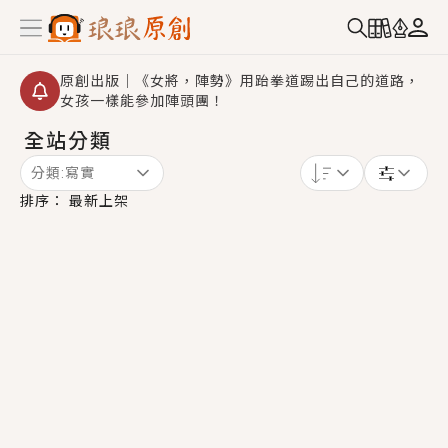
原創出版｜《女將，陣勢》用跆拳道踢出自己的道路，
女孩一樣能參加陣頭團！
全站分類
創,作家招募｜華文小說創作首選！有機會獲得豐富廣宣
資源、專屬服務與獨享福利！
分類:
寫實
小編心動書單｜《離婚你提的，二婚嫁大佬，你哭什
排序：
最新上架
麼？》追妻火葬場！前夫失憶移情別戀，她頭也不回找
新歡，他居然還後悔了？
GL｜《夏日與檸檬與重疊世界》炎熱的夏日、檸檬的香
氣、互相愛慕的兩位少女，今夏最推純愛GL漫畫！
BL｜《費洛蒙中毒》救命！特殊費洛蒙體質世界觀，無
法抗拒的吸引力，已中毒Σ>―(〃°ω°〃)♡→
OMG你嚇到我了｜《陰陽鬼店》上班族買了房子模型，
但現實中買下的竟是屬於他的停屍櫃？！
言情｜《國語推行員》每個人心中都有一個連自己也無
法改變的永恆， 他的一生將不由自主追逐著她……