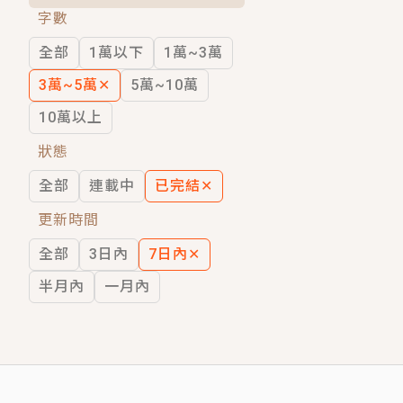
字數
短劇原著｜《離婚後，禁欲大佬爬墻偷吻
全部
1萬以下
1萬~3萬
穿越｜《穿越遠古後成了野人娘子》你好，
3萬~5萬
✕
5萬~10萬
10萬以上
狀態
全部
連載中
已完結
✕
更新時間
全部
3日內
7日內
✕
半月內
一月內