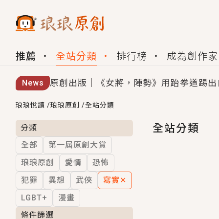
推薦
全站分類
排行榜
成為創作家
原創出版｜《女將，陣勢》用跆拳道踢出
News
創,作家招募｜華文小說創作首選！有機
琅琅悅讀
/
琅琅原創
/
全站分類
小編心動書單｜《離婚你提的，二婚嫁大
全站分類
分類
全部
第一屆原創大賞
GL｜《夏日與檸檬與重疊世界》炎熱的
琅琅原創
愛情
恐怖
BL｜《費洛蒙中毒》救命！特殊費洛蒙體質
犯罪
異想
武俠
寫實
✕
OMG你嚇到我了｜《陰陽鬼店》上班族
LGBT+
漫畫
言情｜《國語推行員》每個人心中都有一
條件篩選