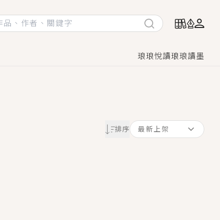
琅琅悅讀
琅琅讀墨
她頭也不回找新歡，他居然還後悔了？
排序
最新上架
GL漫畫！
♡→
！
著她……