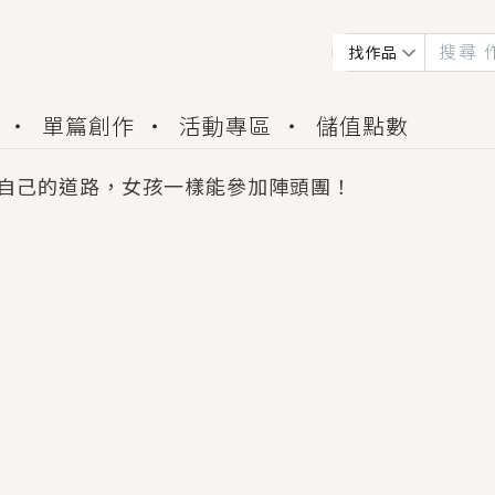
找作品
單篇創作
活動專區
儲值點數
自己的道路，女孩一樣能參加陣頭團！
會獲得豐富廣宣資源、專屬服務與獨享福利！
佬，你哭什麼？》追妻火葬場！前夫失憶移情別戀，
夏日、檸檬的香氣、互相愛慕的兩位少女，今夏最推純愛
世界觀，無法抗拒的吸引力，已中毒Σ>―(〃°ω°〃)
買了房子模型，但現實中買下的竟是屬於他的停屍櫃？
個連自己也無法改變的永恆， 他的一生將不由自主追逐