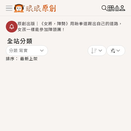
原創出版｜《女將，陣勢》用跆拳道踢出自己的道路，
女孩一樣能參加陣頭團！
全站分類
創,作家招募｜華文小說創作首選！有機會獲得豐富廣宣
資源、專屬服務與獨享福利！
分類:
寫實
小編心動書單｜《離婚你提的，二婚嫁大佬，你哭什
排序：
最新上架
麼？》追妻火葬場！前夫失憶移情別戀，她頭也不回找
新歡，他居然還後悔了？
GL｜《夏日與檸檬與重疊世界》炎熱的夏日、檸檬的香
氣、互相愛慕的兩位少女，今夏最推純愛GL漫畫！
BL｜《費洛蒙中毒》救命！特殊費洛蒙體質世界觀，無
法抗拒的吸引力，已中毒Σ>―(〃°ω°〃)♡→
OMG你嚇到我了｜《陰陽鬼店》上班族買了房子模型，
但現實中買下的竟是屬於他的停屍櫃？！
言情｜《國語推行員》每個人心中都有一個連自己也無
法改變的永恆， 他的一生將不由自主追逐著她……