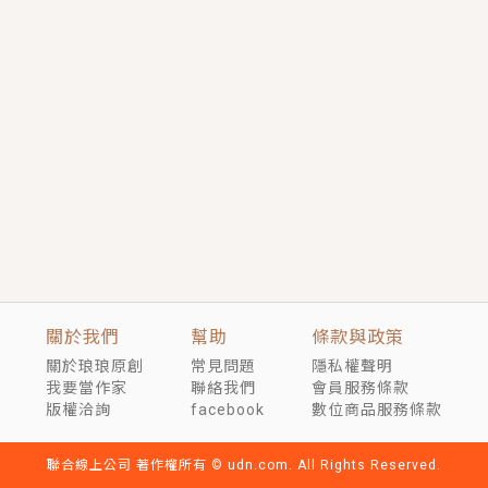
短劇原著｜《離婚後，禁欲大佬爬墻偷吻小孕妻》坊間
傳聞，顧總沒有太太、不需要情人，卻寵愛著他的私人
醫生？！
穿越｜《穿越遠古後成了野人娘子》你好，一起爬山
嗎？被男友推下山，直接穿越到遠古時代的那種......
關於我們
幫助
條款與政策
關於琅琅原創
常見問題
隱私權聲明
我要當作家
聯絡我們
會員服務條款
版權洽詢
facebook
數位商品服務條款
聯合線上公司 著作權所有 © udn.com. All Rights Reserved.