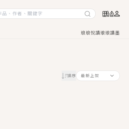
琅琅悅讀
琅琅讀墨
她頭也不回找新歡，他居然還後悔了？
排序
最新上架
GL漫畫！
♡→
！
著她……