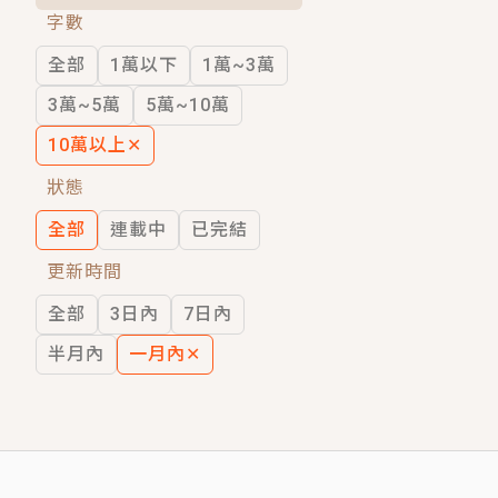
字數
短劇原著｜《離婚後，禁欲大佬爬墻偷吻
全部
1萬以下
1萬~3萬
穿越｜《穿越遠古後成了野人娘子》你好，
3萬~5萬
5萬~10萬
10萬以上
✕
狀態
全部
連載中
已完結
更新時間
全部
3日內
7日內
半月內
一月內
✕