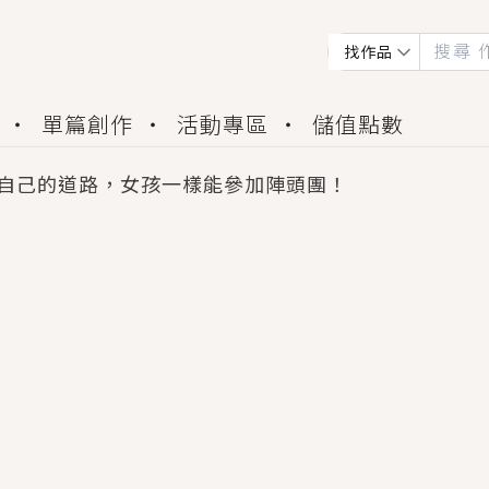
找作品
單篇創作
活動專區
儲值點數
自己的道路，女孩一樣能參加陣頭團！
會獲得豐富廣宣資源、專屬服務與獨享福利！
佬，你哭什麼？》追妻火葬場！前夫失憶移情別戀，
夏日、檸檬的香氣、互相愛慕的兩位少女，今夏最推純愛
世界觀，無法抗拒的吸引力，已中毒Σ>―(〃°ω°〃)
買了房子模型，但現實中買下的竟是屬於他的停屍櫃？
個連自己也無法改變的永恆， 他的一生將不由自主追逐