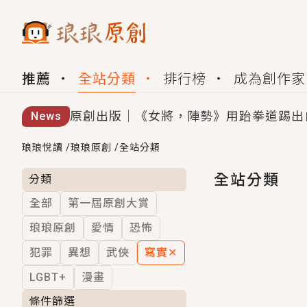
推薦
全站分類
排行榜
成為創作家
原創出版｜《女將，陣勢》用跆拳道踢出
News
創,作家招募｜華文小說創作首選！有機
琅琅悅讀
/
琅琅原創
/
全站分類
小編心動書單｜《離婚你提的，二婚嫁大
全站分類
分類
全部
第一屆原創大賞
GL｜《夏日與檸檬與重疊世界》炎熱的
琅琅原創
愛情
恐怖
BL｜《費洛蒙中毒》救命！特殊費洛蒙體質
犯罪
異想
武俠
寫實
✕
OMG你嚇到我了｜《陰陽鬼店》上班族
LGBT+
漫畫
言情｜《國語推行員》每個人心中都有一
條件篩選