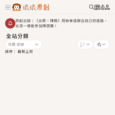
原創出版｜《女將，陣勢》用跆拳道踢出自己的道路，
女孩一樣能參加陣頭團！
全站分類
創,作家招募｜華文小說創作首選！有機會獲得豐富廣宣
資源、專屬服務與獨享福利！
分類:
武俠
小編心動書單｜《離婚你提的，二婚嫁大佬，你哭什
排序：
最新上架
麼？》追妻火葬場！前夫失憶移情別戀，她頭也不回找
新歡，他居然還後悔了？
GL｜《夏日與檸檬與重疊世界》炎熱的夏日、檸檬的香
氣、互相愛慕的兩位少女，今夏最推純愛GL漫畫！
BL｜《費洛蒙中毒》救命！特殊費洛蒙體質世界觀，無
法抗拒的吸引力，已中毒Σ>―(〃°ω°〃)♡→
OMG你嚇到我了｜《陰陽鬼店》上班族買了房子模型，
但現實中買下的竟是屬於他的停屍櫃？！
言情｜《國語推行員》每個人心中都有一個連自己也無
法改變的永恆， 他的一生將不由自主追逐著她……