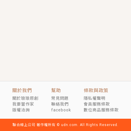
短劇原著｜《離婚後，禁欲大佬爬墻偷吻小孕妻》坊間
傳聞，顧總沒有太太、不需要情人，卻寵愛著他的私人
醫生？！
穿越｜《穿越遠古後成了野人娘子》你好，一起爬山
嗎？被男友推下山，直接穿越到遠古時代的那種......
關於我們
幫助
條款與政策
關於琅琅原創
常見問題
隱私權聲明
我要當作家
聯絡我們
會員服務條款
版權洽詢
facebook
數位商品服務條款
聯合線上公司 著作權所有 © udn.com. All Rights Reserved.