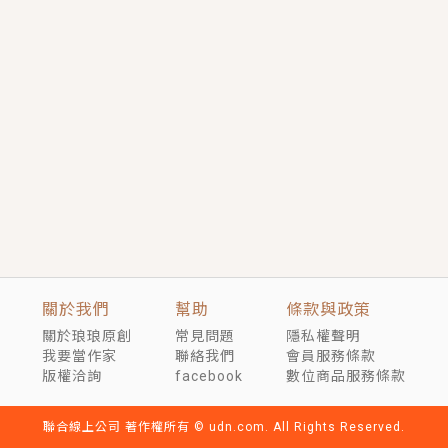
短劇原著｜《離婚後，禁欲大佬爬墻偷吻小孕妻》坊間
傳聞，顧總沒有太太、不需要情人，卻寵愛著他的私人
醫生？！
穿越｜《穿越遠古後成了野人娘子》你好，一起爬山
嗎？被男友推下山，直接穿越到遠古時代的那種......
關於我們
幫助
條款與政策
關於琅琅原創
常見問題
隱私權聲明
我要當作家
聯絡我們
會員服務條款
版權洽詢
facebook
數位商品服務條款
聯合線上公司 著作權所有 © udn.com. All Rights Reserved.