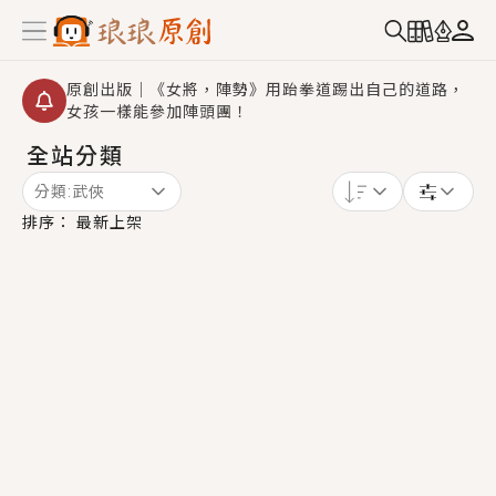
原創出版｜《女將，陣勢》用跆拳道踢出自己的道路，
女孩一樣能參加陣頭團！
全站分類
創,作家招募｜華文小說創作首選！有機會獲得豐富廣宣
資源、專屬服務與獨享福利！
分類:
武俠
小編心動書單｜《離婚你提的，二婚嫁大佬，你哭什
排序：
最新上架
麼？》追妻火葬場！前夫失憶移情別戀，她頭也不回找
新歡，他居然還後悔了？
GL｜《夏日與檸檬與重疊世界》炎熱的夏日、檸檬的香
氣、互相愛慕的兩位少女，今夏最推純愛GL漫畫！
BL｜《費洛蒙中毒》救命！特殊費洛蒙體質世界觀，無
法抗拒的吸引力，已中毒Σ>―(〃°ω°〃)♡→
OMG你嚇到我了｜《陰陽鬼店》上班族買了房子模型，
但現實中買下的竟是屬於他的停屍櫃？！
言情｜《國語推行員》每個人心中都有一個連自己也無
法改變的永恆， 他的一生將不由自主追逐著她……