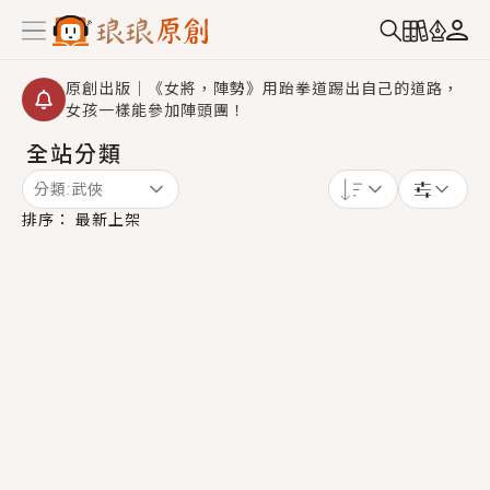
原創出版｜《女將，陣勢》用跆拳道踢出自己的道路，
女孩一樣能參加陣頭團！
全站分類
創,作家招募｜華文小說創作首選！有機會獲得豐富廣宣
資源、專屬服務與獨享福利！
分類:
武俠
小編心動書單｜《離婚你提的，二婚嫁大佬，你哭什
排序：
最新上架
麼？》追妻火葬場！前夫失憶移情別戀，她頭也不回找
新歡，他居然還後悔了？
GL｜《夏日與檸檬與重疊世界》炎熱的夏日、檸檬的香
氣、互相愛慕的兩位少女，今夏最推純愛GL漫畫！
BL｜《費洛蒙中毒》救命！特殊費洛蒙體質世界觀，無
法抗拒的吸引力，已中毒Σ>―(〃°ω°〃)♡→
OMG你嚇到我了｜《陰陽鬼店》上班族買了房子模型，
但現實中買下的竟是屬於他的停屍櫃？！
言情｜《國語推行員》每個人心中都有一個連自己也無
法改變的永恆， 他的一生將不由自主追逐著她……