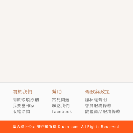
短劇原著｜《離婚後，禁欲大佬爬墻偷吻小孕妻》坊間
傳聞，顧總沒有太太、不需要情人，卻寵愛著他的私人
醫生？！
穿越｜《穿越遠古後成了野人娘子》你好，一起爬山
嗎？被男友推下山，直接穿越到遠古時代的那種......
關於我們
幫助
條款與政策
關於琅琅原創
常見問題
隱私權聲明
我要當作家
聯絡我們
會員服務條款
版權洽詢
facebook
數位商品服務條款
聯合線上公司 著作權所有 © udn.com. All Rights Reserved.