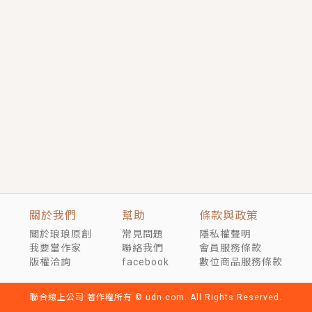
短劇原著｜《離婚後，禁欲大佬爬墻偷吻小孕妻》坊間
傳聞，顧總沒有太太、不需要情人，卻寵愛著他的私人
醫生？！
穿越｜《穿越遠古後成了野人娘子》你好，一起爬山
嗎？被男友推下山，直接穿越到遠古時代的那種......
關於我們
幫助
條款與政策
關於琅琅原創
常見問題
隱私權聲明
我要當作家
聯絡我們
會員服務條款
版權洽詢
facebook
數位商品服務條款
聯合線上公司 著作權所有 © udn.com. All Rights Reserved.