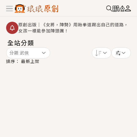
原創出版｜《女將，陣勢》用跆拳道踢出自己的道路，
女孩一樣能參加陣頭團！
全站分類
創,作家招募｜華文小說創作首選！有機會獲得豐富廣宣
資源、專屬服務與獨享福利！
分類:
武俠
小編心動書單｜《離婚你提的，二婚嫁大佬，你哭什
排序：
最新上架
麼？》追妻火葬場！前夫失憶移情別戀，她頭也不回找
新歡，他居然還後悔了？
GL｜《夏日與檸檬與重疊世界》炎熱的夏日、檸檬的香
氣、互相愛慕的兩位少女，今夏最推純愛GL漫畫！
BL｜《費洛蒙中毒》救命！特殊費洛蒙體質世界觀，無
法抗拒的吸引力，已中毒Σ>―(〃°ω°〃)♡→
OMG你嚇到我了｜《陰陽鬼店》上班族買了房子模型，
但現實中買下的竟是屬於他的停屍櫃？！
言情｜《國語推行員》每個人心中都有一個連自己也無
法改變的永恆， 他的一生將不由自主追逐著她……