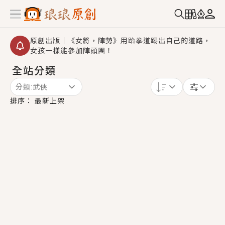
原創出版｜《女將，陣勢》用跆拳道踢出自己的道路，
女孩一樣能參加陣頭團！
全站分類
創,作家招募｜華文小說創作首選！有機會獲得豐富廣宣
資源、專屬服務與獨享福利！
分類:
武俠
小編心動書單｜《離婚你提的，二婚嫁大佬，你哭什
排序：
最新上架
麼？》追妻火葬場！前夫失憶移情別戀，她頭也不回找
新歡，他居然還後悔了？
GL｜《夏日與檸檬與重疊世界》炎熱的夏日、檸檬的香
氣、互相愛慕的兩位少女，今夏最推純愛GL漫畫！
BL｜《費洛蒙中毒》救命！特殊費洛蒙體質世界觀，無
法抗拒的吸引力，已中毒Σ>―(〃°ω°〃)♡→
OMG你嚇到我了｜《陰陽鬼店》上班族買了房子模型，
但現實中買下的竟是屬於他的停屍櫃？！
言情｜《國語推行員》每個人心中都有一個連自己也無
法改變的永恆， 他的一生將不由自主追逐著她……