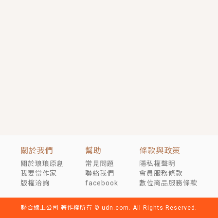
短劇原著｜《離婚後，禁欲大佬爬墻偷吻小孕妻》坊間
傳聞，顧總沒有太太、不需要情人，卻寵愛著他的私人
醫生？！
穿越｜《穿越遠古後成了野人娘子》你好，一起爬山
嗎？被男友推下山，直接穿越到遠古時代的那種......
關於我們
幫助
條款與政策
關於琅琅原創
常見問題
隱私權聲明
我要當作家
聯絡我們
會員服務條款
版權洽詢
facebook
數位商品服務條款
聯合線上公司 著作權所有 © udn.com. All Rights Reserved.