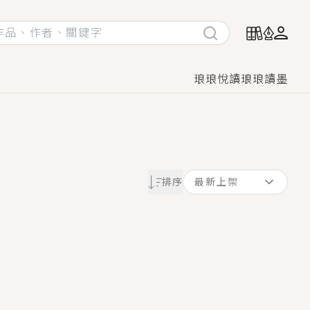
琅琅悅讀
琅琅讀墨
她頭也不回找新歡，他居然還後悔了？
排序
最新上架
GL漫畫！
♡→
！
著她……