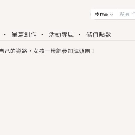
找作品
單篇創作
活動專區
儲值點數
自己的道路，女孩一樣能參加陣頭團！
會獲得豐富廣宣資源、專屬服務與獨享福利！
佬，你哭什麼？》追妻火葬場！前夫失憶移情別戀，
夏日、檸檬的香氣、互相愛慕的兩位少女，今夏最推純愛
世界觀，無法抗拒的吸引力，已中毒Σ>―(〃°ω°〃)
買了房子模型，但現實中買下的竟是屬於他的停屍櫃？
個連自己也無法改變的永恆， 他的一生將不由自主追逐