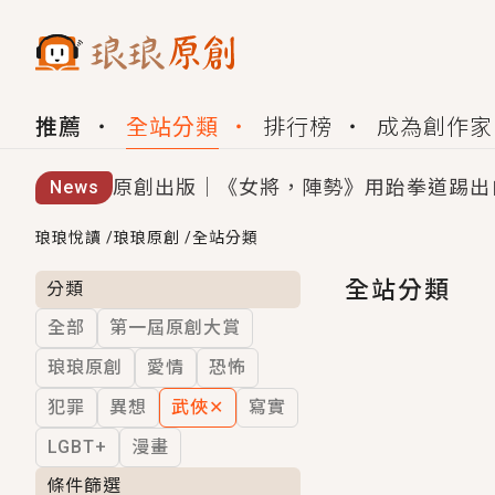
推薦
全站分類
排行榜
成為創作家
原創出版｜《女將，陣勢》用跆拳道踢出
News
創,作家招募｜華文小說創作首選！有機
琅琅悅讀
/
琅琅原創
/
全站分類
小編心動書單｜《離婚你提的，二婚嫁大
全站分類
分類
全部
第一屆原創大賞
GL｜《夏日與檸檬與重疊世界》炎熱的
琅琅原創
愛情
恐怖
BL｜《費洛蒙中毒》救命！特殊費洛蒙體質
犯罪
異想
武俠
✕
寫實
OMG你嚇到我了｜《陰陽鬼店》上班族
LGBT+
漫畫
言情｜《國語推行員》每個人心中都有一
條件篩選