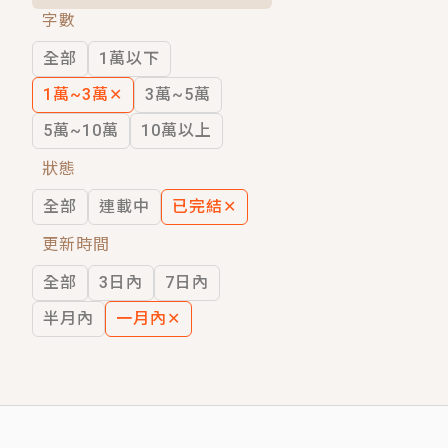
字數
短劇原著｜《離婚後，禁欲大佬爬墻偷吻
全部
1萬以下
穿越｜《穿越遠古後成了野人娘子》你好，
1萬~3萬
✕
3萬~5萬
5萬~10萬
10萬以上
狀態
全部
連載中
已完結
✕
更新時間
全部
3日內
7日內
半月內
一月內
✕