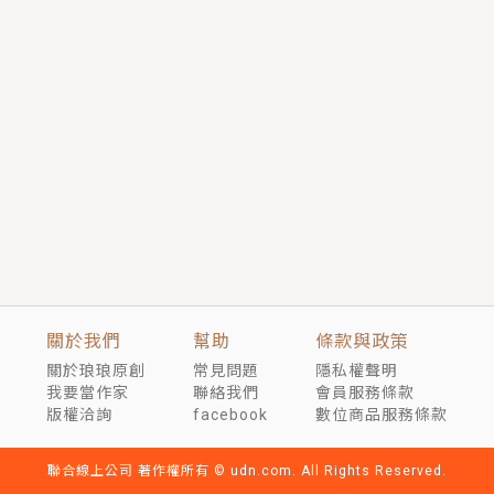
言情｜《國語推行員》每個人心中都有一個連自己也無
法改變的永恆， 他的一生將不由自主追逐著她……
短劇原著｜《離婚後，禁欲大佬爬墻偷吻小孕妻》坊間
傳聞，顧總沒有太太、不需要情人，卻寵愛著他的私人
醫生？！
穿越｜《穿越遠古後成了野人娘子》你好，一起爬山
嗎？被男友推下山，直接穿越到遠古時代的那種......
關於我們
幫助
條款與政策
關於琅琅原創
常見問題
隱私權聲明
我要當作家
聯絡我們
會員服務條款
版權洽詢
facebook
數位商品服務條款
聯合線上公司 著作權所有 © udn.com. All Rights Reserved.