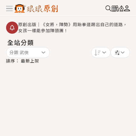
原創出版｜《女將，陣勢》用跆拳道踢出自己的道路，
女孩一樣能參加陣頭團！
全站分類
【重要公告】2026 城鎮韌性演習提醒～中部（8/10
14:30 ~ 15:00）及北部（8/13 14:30 ~ 15:00）將進
分類:
武俠
行「行動網路降速」演練，點擊查看詳細資訊＞＞
創,作家招募｜華文小說創作首選！有機會獲得豐富廣宣
排序：
最新上架
資源、專屬服務與獨享福利！
小編心動書單｜《離婚你提的，二婚嫁大佬，你哭什
麼？》追妻火葬場！前夫失憶移情別戀，她頭也不回找
新歡，他居然還後悔了？
GL｜《夏日與檸檬與重疊世界》炎熱的夏日、檸檬的香
氣、互相愛慕的兩位少女，今夏最推純愛GL漫畫！
BL｜《費洛蒙中毒》救命！特殊費洛蒙體質世界觀，無
法抗拒的吸引力，已中毒Σ>―(〃°ω°〃)♡→
OMG你嚇到我了｜《陰陽鬼店》上班族買了房子模型，
但現實中買下的竟是屬於他的停屍櫃？！