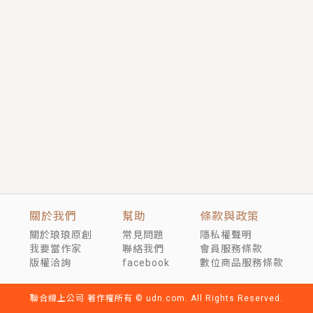
短劇原著｜《離婚後，禁欲大佬爬墻偷吻小孕妻》坊間
傳聞，顧總沒有太太、不需要情人，卻寵愛著他的私人
醫生？！
穿越｜《穿越遠古後成了野人娘子》你好，一起爬山
嗎？被男友推下山，直接穿越到遠古時代的那種......
關於我們
幫助
條款與政策
關於琅琅原創
常見問題
隱私權聲明
我要當作家
聯絡我們
會員服務條款
版權洽詢
facebook
數位商品服務條款
聯合線上公司 著作權所有 © udn.com. All Rights Reserved.