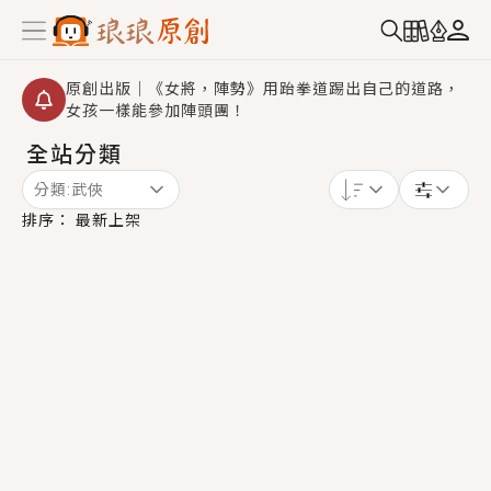
原創出版｜《女將，陣勢》用跆拳道踢出自己的道路，
女孩一樣能參加陣頭團！
全站分類
創,作家招募｜華文小說創作首選！有機會獲得豐富廣宣
資源、專屬服務與獨享福利！
分類:
武俠
小編心動書單｜《離婚你提的，二婚嫁大佬，你哭什
排序：
最新上架
麼？》追妻火葬場！前夫失憶移情別戀，她頭也不回找
新歡，他居然還後悔了？
GL｜《夏日與檸檬與重疊世界》炎熱的夏日、檸檬的香
氣、互相愛慕的兩位少女，今夏最推純愛GL漫畫！
BL｜《費洛蒙中毒》救命！特殊費洛蒙體質世界觀，無
法抗拒的吸引力，已中毒Σ>―(〃°ω°〃)♡→
OMG你嚇到我了｜《陰陽鬼店》上班族買了房子模型，
但現實中買下的竟是屬於他的停屍櫃？！
言情｜《國語推行員》每個人心中都有一個連自己也無
法改變的永恆， 他的一生將不由自主追逐著她……