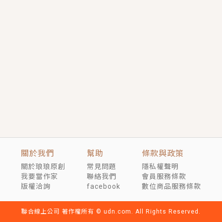
言情｜《國語推行員》每個人心中都有一個連自己也無
法改變的永恆， 他的一生將不由自主追逐著她……
短劇原著｜《離婚後，禁欲大佬爬墻偷吻小孕妻》坊間
傳聞，顧總沒有太太、不需要情人，卻寵愛著他的私人
醫生？！
穿越｜《穿越遠古後成了野人娘子》你好，一起爬山
嗎？被男友推下山，直接穿越到遠古時代的那種......
關於我們
幫助
條款與政策
關於琅琅原創
常見問題
隱私權聲明
我要當作家
聯絡我們
會員服務條款
版權洽詢
facebook
數位商品服務條款
聯合線上公司 著作權所有 © udn.com. All Rights Reserved.