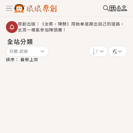
原創出版｜《女將，陣勢》用跆拳道踢出自己的道路，
女孩一樣能參加陣頭團！
全站分類
【重要公告】2026 城鎮韌性演習提醒～中部（8/10
14:30 ~ 15:00）及北部（8/13 14:30 ~ 15:00）將進
分類:
武俠
行「行動網路降速」演練，點擊查看詳細資訊＞＞
創,作家招募｜華文小說創作首選！有機會獲得豐富廣宣
排序：
最新上架
資源、專屬服務與獨享福利！
小編心動書單｜《離婚你提的，二婚嫁大佬，你哭什
麼？》追妻火葬場！前夫失憶移情別戀，她頭也不回找
新歡，他居然還後悔了？
GL｜《夏日與檸檬與重疊世界》炎熱的夏日、檸檬的香
氣、互相愛慕的兩位少女，今夏最推純愛GL漫畫！
BL｜《費洛蒙中毒》救命！特殊費洛蒙體質世界觀，無
法抗拒的吸引力，已中毒Σ>―(〃°ω°〃)♡→
OMG你嚇到我了｜《陰陽鬼店》上班族買了房子模型，
但現實中買下的竟是屬於他的停屍櫃？！