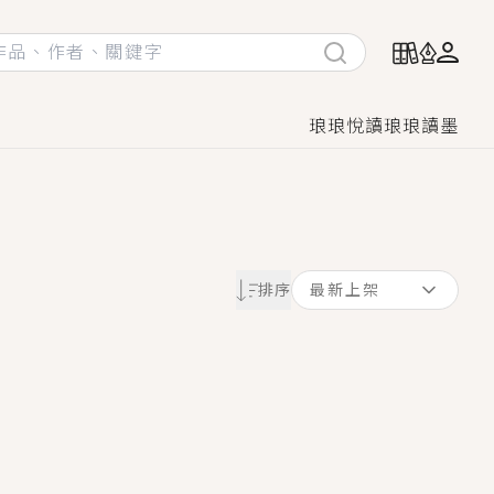
琅琅悅讀
琅琅讀墨
她頭也不回找新歡，他居然還後悔了？
排序
最新上架
GL漫畫！
♡→
！
著她……