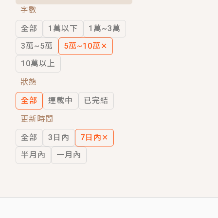
字數
短劇原著｜《離婚後，禁欲大佬爬墻偷吻
全部
1萬以下
1萬~3萬
穿越｜《穿越遠古後成了野人娘子》你好，
3萬~5萬
5萬~10萬
✕
10萬以上
狀態
全部
連載中
已完結
更新時間
全部
3日內
7日內
✕
半月內
一月內