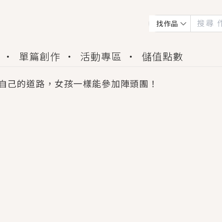
找作品
單篇創作
活動專區
儲值點數
自己的道路，女孩一樣能參加陣頭團！
會獲得豐富廣宣資源、專屬服務與獨享福利！
佬，你哭什麼？》追妻火葬場！前夫失憶移情別戀，
夏日、檸檬的香氣、互相愛慕的兩位少女，今夏最推純愛
世界觀，無法抗拒的吸引力，已中毒Σ>―(〃°ω°〃)
買了房子模型，但現實中買下的竟是屬於他的停屍櫃？
個連自己也無法改變的永恆， 他的一生將不由自主追逐