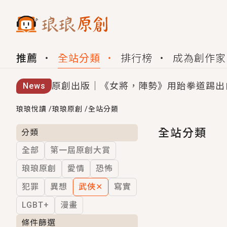
推薦
全站分類
排行榜
成為創作家
原創出版｜《女將，陣勢》用跆拳道踢出
News
創,作家招募｜華文小說創作首選！有機
琅琅悅讀
/
琅琅原創
/
全站分類
小編心動書單｜《離婚你提的，二婚嫁大
全站分類
分類
全部
第一屆原創大賞
GL｜《夏日與檸檬與重疊世界》炎熱的
琅琅原創
愛情
恐怖
BL｜《費洛蒙中毒》救命！特殊費洛蒙體質
犯罪
異想
武俠
✕
寫實
OMG你嚇到我了｜《陰陽鬼店》上班族
LGBT+
漫畫
言情｜《國語推行員》每個人心中都有一
條件篩選