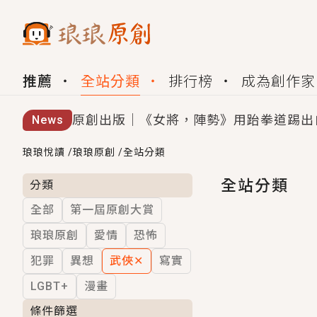
推薦
全站分類
排行榜
成為創作家
原創出版｜《女將，陣勢》用跆拳道踢出
News
創,作家招募｜華文小說創作首選！有機
琅琅悅讀
/
琅琅原創
/
全站分類
小編心動書單｜《離婚你提的，二婚嫁大
全站分類
分類
全部
第一屆原創大賞
GL｜《夏日與檸檬與重疊世界》炎熱的
琅琅原創
愛情
恐怖
BL｜《費洛蒙中毒》救命！特殊費洛蒙體質
犯罪
異想
武俠
✕
寫實
OMG你嚇到我了｜《陰陽鬼店》上班族
LGBT+
漫畫
言情｜《國語推行員》每個人心中都有一
條件篩選