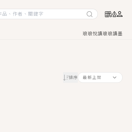
琅琅悅讀
琅琅讀墨
她頭也不回找新歡，他居然還後悔了？
排序
最新上架
GL漫畫！
♡→
！
著她……