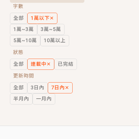
字數
短劇原著｜《離婚後，禁欲大佬爬墻偷吻
全部
1萬以下
✕
穿越｜《穿越遠古後成了野人娘子》你好，
1萬~3萬
3萬~5萬
5萬~10萬
10萬以上
狀態
全部
連載中
✕
已完結
更新時間
全部
3日內
7日內
✕
半月內
一月內