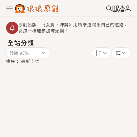
原創出版｜《女將，陣勢》用跆拳道踢出自己的道路，
女孩一樣能參加陣頭團！
全站分類
創,作家招募｜華文小說創作首選！有機會獲得豐富廣宣
資源、專屬服務與獨享福利！
分類:
武俠
小編心動書單｜《離婚你提的，二婚嫁大佬，你哭什
排序：
最新上架
麼？》追妻火葬場！前夫失憶移情別戀，她頭也不回找
新歡，他居然還後悔了？
GL｜《夏日與檸檬與重疊世界》炎熱的夏日、檸檬的香
氣、互相愛慕的兩位少女，今夏最推純愛GL漫畫！
BL｜《費洛蒙中毒》救命！特殊費洛蒙體質世界觀，無
法抗拒的吸引力，已中毒Σ>―(〃°ω°〃)♡→
OMG你嚇到我了｜《陰陽鬼店》上班族買了房子模型，
但現實中買下的竟是屬於他的停屍櫃？！
言情｜《國語推行員》每個人心中都有一個連自己也無
法改變的永恆， 他的一生將不由自主追逐著她……