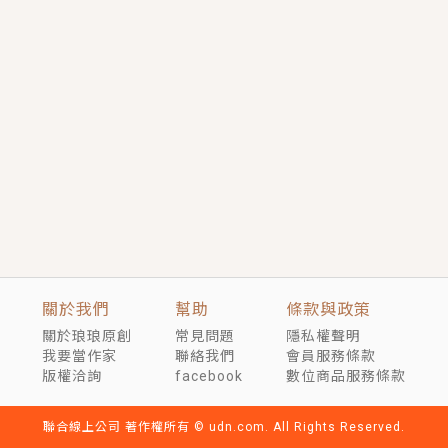
短劇原著｜《離婚後，禁欲大佬爬墻偷吻小孕妻》坊間
傳聞，顧總沒有太太、不需要情人，卻寵愛著他的私人
醫生？！
穿越｜《穿越遠古後成了野人娘子》你好，一起爬山
嗎？被男友推下山，直接穿越到遠古時代的那種......
關於我們
幫助
條款與政策
關於琅琅原創
常見問題
隱私權聲明
我要當作家
聯絡我們
會員服務條款
版權洽詢
facebook
數位商品服務條款
聯合線上公司 著作權所有 © udn.com. All Rights Reserved.