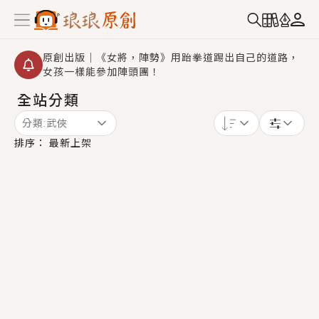
原創出版｜《女將，陣勢》用跆拳道踢出自己的道路，
女孩一樣能參加陣頭團！
全站分類
創,作家招募｜華文小說創作首選！有機會獲得豐富廣宣
資源、專屬服務與獨享福利！
分類:
武俠
小編心動書單｜《離婚你提的，二婚嫁大佬，你哭什
排序：
最新上架
麼？》追妻火葬場！前夫失憶移情別戀，她頭也不回找
新歡，他居然還後悔了？
GL｜《夏日與檸檬與重疊世界》炎熱的夏日、檸檬的香
氣、互相愛慕的兩位少女，今夏最推純愛GL漫畫！
BL｜《費洛蒙中毒》救命！特殊費洛蒙體質世界觀，無
法抗拒的吸引力，已中毒Σ>―(〃°ω°〃)♡→
OMG你嚇到我了｜《陰陽鬼店》上班族買了房子模型，
但現實中買下的竟是屬於他的停屍櫃？！
言情｜《國語推行員》每個人心中都有一個連自己也無
法改變的永恆， 他的一生將不由自主追逐著她……