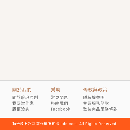
短劇原著｜《離婚後，禁欲大佬爬墻偷吻小孕妻》坊間
傳聞，顧總沒有太太、不需要情人，卻寵愛著他的私人
醫生？！
穿越｜《穿越遠古後成了野人娘子》你好，一起爬山
嗎？被男友推下山，直接穿越到遠古時代的那種......
關於我們
幫助
條款與政策
關於琅琅原創
常見問題
隱私權聲明
我要當作家
聯絡我們
會員服務條款
版權洽詢
facebook
數位商品服務條款
聯合線上公司 著作權所有 © udn.com. All Rights Reserved.