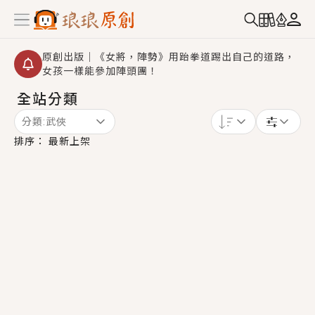
原創出版｜《女將，陣勢》用跆拳道踢出自己的道路，
女孩一樣能參加陣頭團！
全站分類
創,作家招募｜華文小說創作首選！有機會獲得豐富廣宣
資源、專屬服務與獨享福利！
分類:
武俠
小編心動書單｜《離婚你提的，二婚嫁大佬，你哭什
排序：
最新上架
麼？》追妻火葬場！前夫失憶移情別戀，她頭也不回找
新歡，他居然還後悔了？
GL｜《夏日與檸檬與重疊世界》炎熱的夏日、檸檬的香
氣、互相愛慕的兩位少女，今夏最推純愛GL漫畫！
BL｜《費洛蒙中毒》救命！特殊費洛蒙體質世界觀，無
法抗拒的吸引力，已中毒Σ>―(〃°ω°〃)♡→
OMG你嚇到我了｜《陰陽鬼店》上班族買了房子模型，
但現實中買下的竟是屬於他的停屍櫃？！
言情｜《國語推行員》每個人心中都有一個連自己也無
法改變的永恆， 他的一生將不由自主追逐著她……