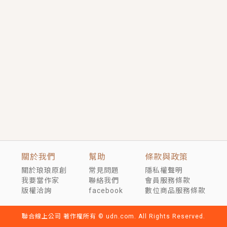
短劇原著｜《離婚後，禁欲大佬爬墻偷吻小孕妻》坊間
傳聞，顧總沒有太太、不需要情人，卻寵愛著他的私人
醫生？！
穿越｜《穿越遠古後成了野人娘子》你好，一起爬山
嗎？被男友推下山，直接穿越到遠古時代的那種......
關於我們
幫助
條款與政策
關於琅琅原創
常見問題
隱私權聲明
我要當作家
聯絡我們
會員服務條款
版權洽詢
facebook
數位商品服務條款
聯合線上公司 著作權所有 © udn.com. All Rights Reserved.