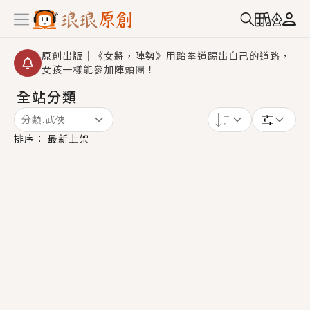
原創出版｜《女將，陣勢》用跆拳道踢出自己的道路，
女孩一樣能參加陣頭團！
全站分類
創,作家招募｜華文小說創作首選！有機會獲得豐富廣宣
資源、專屬服務與獨享福利！
分類:
武俠
小編心動書單｜《離婚你提的，二婚嫁大佬，你哭什
排序：
最新上架
麼？》追妻火葬場！前夫失憶移情別戀，她頭也不回找
新歡，他居然還後悔了？
GL｜《夏日與檸檬與重疊世界》炎熱的夏日、檸檬的香
氣、互相愛慕的兩位少女，今夏最推純愛GL漫畫！
BL｜《費洛蒙中毒》救命！特殊費洛蒙體質世界觀，無
法抗拒的吸引力，已中毒Σ>―(〃°ω°〃)♡→
OMG你嚇到我了｜《陰陽鬼店》上班族買了房子模型，
但現實中買下的竟是屬於他的停屍櫃？！
言情｜《國語推行員》每個人心中都有一個連自己也無
法改變的永恆， 他的一生將不由自主追逐著她……