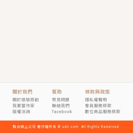
短劇原著｜《離婚後，禁欲大佬爬墻偷吻小孕妻》坊間
傳聞，顧總沒有太太、不需要情人，卻寵愛著他的私人
醫生？！
穿越｜《穿越遠古後成了野人娘子》你好，一起爬山
嗎？被男友推下山，直接穿越到遠古時代的那種......
關於我們
幫助
條款與政策
關於琅琅原創
常見問題
隱私權聲明
我要當作家
聯絡我們
會員服務條款
版權洽詢
facebook
數位商品服務條款
聯合線上公司 著作權所有 © udn.com. All Rights Reserved.