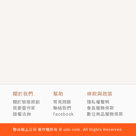
短劇原著｜《離婚後，禁欲大佬爬墻偷吻小孕妻》坊間
傳聞，顧總沒有太太、不需要情人，卻寵愛著他的私人
醫生？！
穿越｜《穿越遠古後成了野人娘子》你好，一起爬山
嗎？被男友推下山，直接穿越到遠古時代的那種......
關於我們
幫助
條款與政策
關於琅琅原創
常見問題
隱私權聲明
我要當作家
聯絡我們
會員服務條款
版權洽詢
facebook
數位商品服務條款
聯合線上公司 著作權所有 © udn.com. All Rights Reserved.