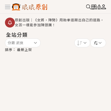
原創出版｜《女將，陣勢》用跆拳道踢出自己的道路，
女孩一樣能參加陣頭團！
全站分類
創,作家招募｜華文小說創作首選！有機會獲得豐富廣宣
資源、專屬服務與獨享福利！
分類:
武俠
小編心動書單｜《離婚你提的，二婚嫁大佬，你哭什
排序：
最新上架
麼？》追妻火葬場！前夫失憶移情別戀，她頭也不回找
新歡，他居然還後悔了？
GL｜《夏日與檸檬與重疊世界》炎熱的夏日、檸檬的香
氣、互相愛慕的兩位少女，今夏最推純愛GL漫畫！
BL｜《費洛蒙中毒》救命！特殊費洛蒙體質世界觀，無
法抗拒的吸引力，已中毒Σ>―(〃°ω°〃)♡→
OMG你嚇到我了｜《陰陽鬼店》上班族買了房子模型，
但現實中買下的竟是屬於他的停屍櫃？！
言情｜《國語推行員》每個人心中都有一個連自己也無
法改變的永恆， 他的一生將不由自主追逐著她……