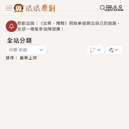
原創出版｜《女將，陣勢》用跆拳道踢出自己的道路，
女孩一樣能參加陣頭團！
全站分類
創,作家招募｜華文小說創作首選！有機會獲得豐富廣宣
資源、專屬服務與獨享福利！
分類:
武俠
小編心動書單｜《離婚你提的，二婚嫁大佬，你哭什
排序：
最新上架
麼？》追妻火葬場！前夫失憶移情別戀，她頭也不回找
新歡，他居然還後悔了？
GL｜《夏日與檸檬與重疊世界》炎熱的夏日、檸檬的香
氣、互相愛慕的兩位少女，今夏最推純愛GL漫畫！
BL｜《費洛蒙中毒》救命！特殊費洛蒙體質世界觀，無
法抗拒的吸引力，已中毒Σ>―(〃°ω°〃)♡→
OMG你嚇到我了｜《陰陽鬼店》上班族買了房子模型，
但現實中買下的竟是屬於他的停屍櫃？！
言情｜《國語推行員》每個人心中都有一個連自己也無
法改變的永恆， 他的一生將不由自主追逐著她……