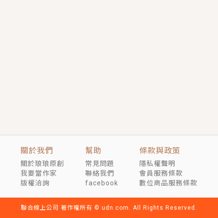
短劇原著｜《離婚後，禁欲大佬爬墻偷吻小孕妻》坊間
傳聞，顧總沒有太太、不需要情人，卻寵愛著他的私人
醫生？！
穿越｜《穿越遠古後成了野人娘子》你好，一起爬山
嗎？被男友推下山，直接穿越到遠古時代的那種......
關於我們
幫助
條款與政策
關於琅琅原創
常見問題
隱私權聲明
我要當作家
聯絡我們
會員服務條款
版權洽詢
facebook
數位商品服務條款
聯合線上公司 著作權所有 © udn.com. All Rights Reserved.