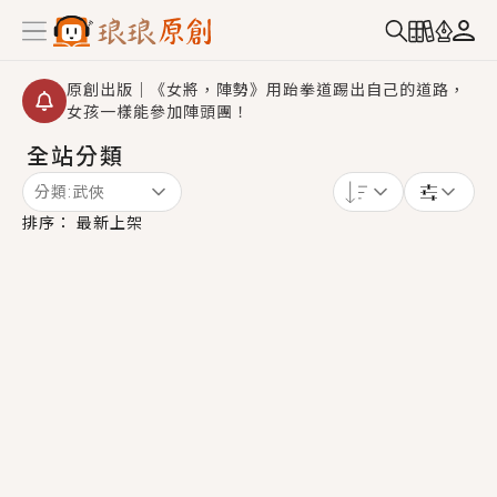
原創出版｜《女將，陣勢》用跆拳道踢出自己的道路，
女孩一樣能參加陣頭團！
全站分類
創,作家招募｜華文小說創作首選！有機會獲得豐富廣宣
資源、專屬服務與獨享福利！
分類:
武俠
小編心動書單｜《離婚你提的，二婚嫁大佬，你哭什
排序：
最新上架
麼？》追妻火葬場！前夫失憶移情別戀，她頭也不回找
新歡，他居然還後悔了？
GL｜《夏日與檸檬與重疊世界》炎熱的夏日、檸檬的香
氣、互相愛慕的兩位少女，今夏最推純愛GL漫畫！
BL｜《費洛蒙中毒》救命！特殊費洛蒙體質世界觀，無
法抗拒的吸引力，已中毒Σ>―(〃°ω°〃)♡→
OMG你嚇到我了｜《陰陽鬼店》上班族買了房子模型，
但現實中買下的竟是屬於他的停屍櫃？！
言情｜《國語推行員》每個人心中都有一個連自己也無
法改變的永恆， 他的一生將不由自主追逐著她……