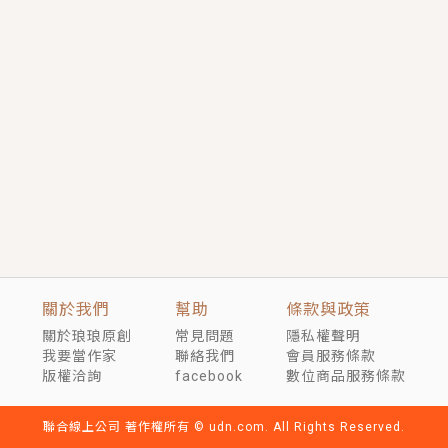
短劇原著｜《離婚後，禁欲大佬爬墻偷吻小孕妻》坊間
傳聞，顧總沒有太太、不需要情人，卻寵愛著他的私人
醫生？！
穿越｜《穿越遠古後成了野人娘子》你好，一起爬山
嗎？被男友推下山，直接穿越到遠古時代的那種......
關於我們
幫助
條款與政策
關於琅琅原創
常見問題
隱私權聲明
我要當作家
聯絡我們
會員服務條款
版權洽詢
facebook
數位商品服務條款
聯合線上公司 著作權所有 © udn.com. All Rights Reserved.