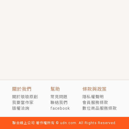
短劇原著｜《離婚後，禁欲大佬爬墻偷吻小孕妻》坊間
傳聞，顧總沒有太太、不需要情人，卻寵愛著他的私人
醫生？！
穿越｜《穿越遠古後成了野人娘子》你好，一起爬山
嗎？被男友推下山，直接穿越到遠古時代的那種......
關於我們
幫助
條款與政策
關於琅琅原創
常見問題
隱私權聲明
我要當作家
聯絡我們
會員服務條款
版權洽詢
facebook
數位商品服務條款
聯合線上公司 著作權所有 © udn.com. All Rights Reserved.