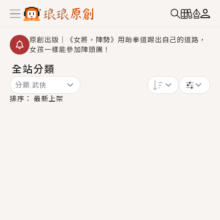
原創出版｜《女將，陣勢》用跆拳道踢出自己的道路，
女孩一樣能參加陣頭團！
全站分類
創,作家招募｜華文小說創作首選！有機會獲得豐富廣宣
資源、專屬服務與獨享福利！
分類:
武俠
小編心動書單｜《離婚你提的，二婚嫁大佬，你哭什
排序：
最新上架
麼？》追妻火葬場！前夫失憶移情別戀，她頭也不回找
新歡，他居然還後悔了？
GL｜《夏日與檸檬與重疊世界》炎熱的夏日、檸檬的香
氣、互相愛慕的兩位少女，今夏最推純愛GL漫畫！
BL｜《費洛蒙中毒》救命！特殊費洛蒙體質世界觀，無
法抗拒的吸引力，已中毒Σ>―(〃°ω°〃)♡→
OMG你嚇到我了｜《陰陽鬼店》上班族買了房子模型，
但現實中買下的竟是屬於他的停屍櫃？！
言情｜《國語推行員》每個人心中都有一個連自己也無
法改變的永恆， 他的一生將不由自主追逐著她……