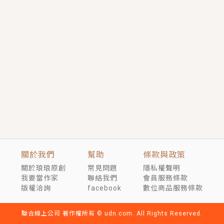
短劇原著｜《離婚後，禁欲大佬爬墻偷吻小孕妻》坊間
傳聞，顧總沒有太太、不需要情人，卻寵愛著他的私人
醫生？！
穿越｜《穿越遠古後成了野人娘子》你好，一起爬山
嗎？被男友推下山，直接穿越到遠古時代的那種......
關於我們
幫助
條款與政策
關於琅琅原創
常見問題
隱私權聲明
我要當作家
聯絡我們
會員服務條款
版權洽詢
facebook
數位商品服務條款
聯合線上公司 著作權所有 © udn.com. All Rights Reserved.