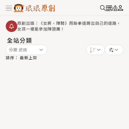
原創出版｜《女將，陣勢》用跆拳道踢出自己的道路，
女孩一樣能參加陣頭團！
全站分類
創,作家招募｜華文小說創作首選！有機會獲得豐富廣宣
資源、專屬服務與獨享福利！
分類:
武俠
小編心動書單｜《離婚你提的，二婚嫁大佬，你哭什
排序：
最新上架
麼？》追妻火葬場！前夫失憶移情別戀，她頭也不回找
新歡，他居然還後悔了？
GL｜《夏日與檸檬與重疊世界》炎熱的夏日、檸檬的香
氣、互相愛慕的兩位少女，今夏最推純愛GL漫畫！
BL｜《費洛蒙中毒》救命！特殊費洛蒙體質世界觀，無
法抗拒的吸引力，已中毒Σ>―(〃°ω°〃)♡→
OMG你嚇到我了｜《陰陽鬼店》上班族買了房子模型，
但現實中買下的竟是屬於他的停屍櫃？！
言情｜《國語推行員》每個人心中都有一個連自己也無
法改變的永恆， 他的一生將不由自主追逐著她……