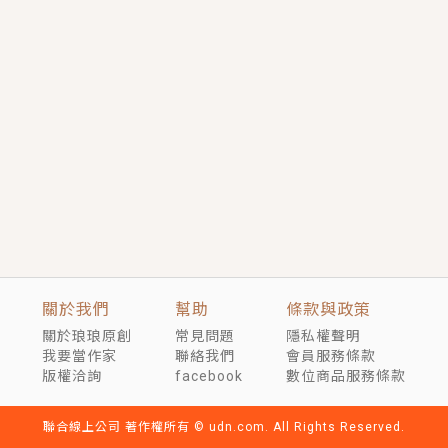
短劇原著｜《離婚後，禁欲大佬爬墻偷吻小孕妻》坊間
傳聞，顧總沒有太太、不需要情人，卻寵愛著他的私人
醫生？！
穿越｜《穿越遠古後成了野人娘子》你好，一起爬山
嗎？被男友推下山，直接穿越到遠古時代的那種......
關於我們
幫助
條款與政策
關於琅琅原創
常見問題
隱私權聲明
我要當作家
聯絡我們
會員服務條款
版權洽詢
facebook
數位商品服務條款
聯合線上公司 著作權所有 © udn.com. All Rights Reserved.