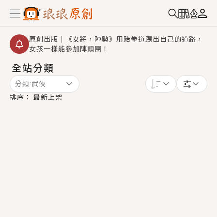
原創出版｜《女將，陣勢》用跆拳道踢出自己的道路，
女孩一樣能參加陣頭團！
全站分類
創,作家招募｜華文小說創作首選！有機會獲得豐富廣宣
資源、專屬服務與獨享福利！
分類:
武俠
小編心動書單｜《離婚你提的，二婚嫁大佬，你哭什
排序：
最新上架
麼？》追妻火葬場！前夫失憶移情別戀，她頭也不回找
新歡，他居然還後悔了？
GL｜《夏日與檸檬與重疊世界》炎熱的夏日、檸檬的香
氣、互相愛慕的兩位少女，今夏最推純愛GL漫畫！
BL｜《費洛蒙中毒》救命！特殊費洛蒙體質世界觀，無
法抗拒的吸引力，已中毒Σ>―(〃°ω°〃)♡→
OMG你嚇到我了｜《陰陽鬼店》上班族買了房子模型，
但現實中買下的竟是屬於他的停屍櫃？！
言情｜《國語推行員》每個人心中都有一個連自己也無
法改變的永恆， 他的一生將不由自主追逐著她……