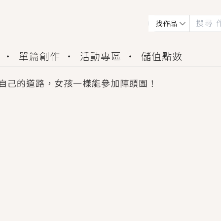
找作品
單篇創作
活動專區
儲值點數
自己的道路，女孩一樣能參加陣頭團！
會獲得豐富廣宣資源、專屬服務與獨享福利！
佬，你哭什麼？》追妻火葬場！前夫失憶移情別戀，
夏日、檸檬的香氣、互相愛慕的兩位少女，今夏最推純愛
世界觀，無法抗拒的吸引力，已中毒Σ>―(〃°ω°〃)
買了房子模型，但現實中買下的竟是屬於他的停屍櫃？
個連自己也無法改變的永恆， 他的一生將不由自主追逐