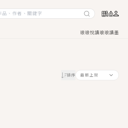
琅琅悅讀
琅琅讀墨
她頭也不回找新歡，他居然還後悔了？
排序
最新上架
GL漫畫！
♡→
！
著她……