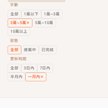
字數
短劇原著｜《離婚後，禁欲大佬爬墻偷吻
全部
1萬以下
1萬~3萬
穿越｜《穿越遠古後成了野人娘子》你好，
3萬~5萬
✕
5萬~10萬
10萬以上
狀態
全部
連載中
已完結
更新時間
全部
3日內
7日內
半月內
一月內
✕