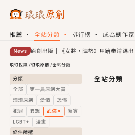
推薦
全站分類
排行榜
成為創作家
原創出版｜《女將，陣勢》用跆拳道踢出
News
創,作家招募｜華文小說創作首選！有機
琅琅悅讀
/
琅琅原創
/
全站分類
小編心動書單｜《離婚你提的，二婚嫁大
全站分類
分類
全部
第一屆原創大賞
GL｜《夏日與檸檬與重疊世界》炎熱的
琅琅原創
愛情
恐怖
BL｜《費洛蒙中毒》救命！特殊費洛蒙體質
犯罪
異想
武俠
✕
寫實
OMG你嚇到我了｜《陰陽鬼店》上班族
LGBT+
漫畫
言情｜《國語推行員》每個人心中都有一
條件篩選