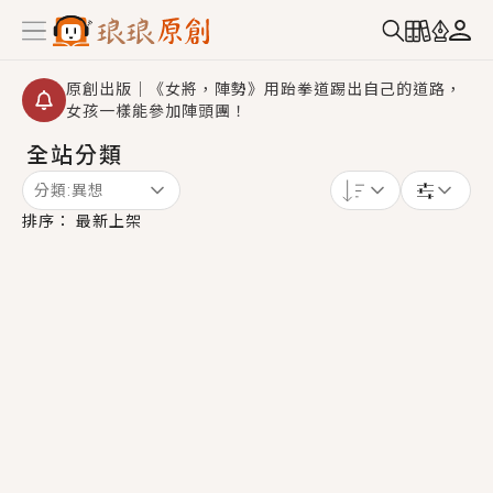
原創出版｜《女將，陣勢》用跆拳道踢出自己的道路，
女孩一樣能參加陣頭團！
全站分類
創,作家招募｜華文小說創作首選！有機會獲得豐富廣宣
資源、專屬服務與獨享福利！
分類:
異想
小編心動書單｜《離婚你提的，二婚嫁大佬，你哭什
排序：
最新上架
麼？》追妻火葬場！前夫失憶移情別戀，她頭也不回找
新歡，他居然還後悔了？
GL｜《夏日與檸檬與重疊世界》炎熱的夏日、檸檬的香
氣、互相愛慕的兩位少女，今夏最推純愛GL漫畫！
BL｜《費洛蒙中毒》救命！特殊費洛蒙體質世界觀，無
法抗拒的吸引力，已中毒Σ>―(〃°ω°〃)♡→
OMG你嚇到我了｜《陰陽鬼店》上班族買了房子模型，
但現實中買下的竟是屬於他的停屍櫃？！
言情｜《國語推行員》每個人心中都有一個連自己也無
法改變的永恆， 他的一生將不由自主追逐著她……