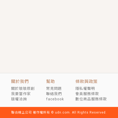
短劇原著｜《離婚後，禁欲大佬爬墻偷吻小孕妻》坊間
傳聞，顧總沒有太太、不需要情人，卻寵愛著他的私人
醫生？！
穿越｜《穿越遠古後成了野人娘子》你好，一起爬山
嗎？被男友推下山，直接穿越到遠古時代的那種......
關於我們
幫助
條款與政策
關於琅琅原創
常見問題
隱私權聲明
我要當作家
聯絡我們
會員服務條款
版權洽詢
facebook
數位商品服務條款
聯合線上公司 著作權所有 © udn.com. All Rights Reserved.