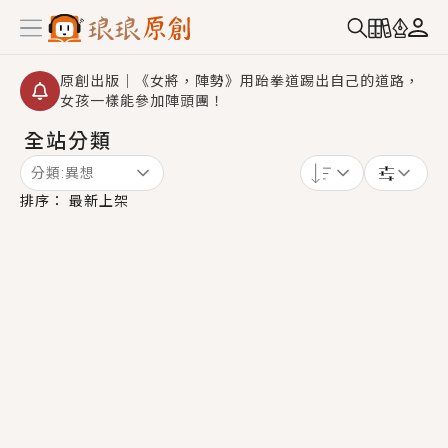
原創出版｜《女將，陣勢》用跆拳道踢出自己的道路，
女孩一樣能參加陣頭團！
全站分類
創,作家招募｜華文小說創作首選！有機會獲得豐富廣宣
資源、專屬服務與獨享福利！
分類:
異想
小編心動書單｜《離婚你提的，二婚嫁大佬，你哭什
排序：
最新上架
麼？》追妻火葬場！前夫失憶移情別戀，她頭也不回找
新歡，他居然還後悔了？
GL｜《夏日與檸檬與重疊世界》炎熱的夏日、檸檬的香
氣、互相愛慕的兩位少女，今夏最推純愛GL漫畫！
BL｜《費洛蒙中毒》救命！特殊費洛蒙體質世界觀，無
法抗拒的吸引力，已中毒Σ>―(〃°ω°〃)♡→
OMG你嚇到我了｜《陰陽鬼店》上班族買了房子模型，
但現實中買下的竟是屬於他的停屍櫃？！
言情｜《國語推行員》每個人心中都有一個連自己也無
法改變的永恆， 他的一生將不由自主追逐著她……