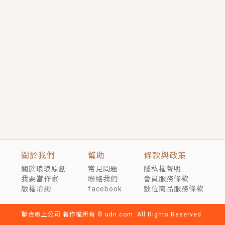
短劇原著｜《離婚後，禁欲大佬爬墻偷吻小孕妻》坊間
傳聞，顧總沒有太太、不需要情人，卻寵愛著他的私人
醫生？！
穿越｜《穿越遠古後成了野人娘子》你好，一起爬山
嗎？被男友推下山，直接穿越到遠古時代的那種......
關於我們
幫助
條款與政策
關於琅琅原創
常見問題
隱私權聲明
我要當作家
聯絡我們
會員服務條款
版權洽詢
facebook
數位商品服務條款
聯合線上公司 著作權所有 © udn.com. All Rights Reserved.