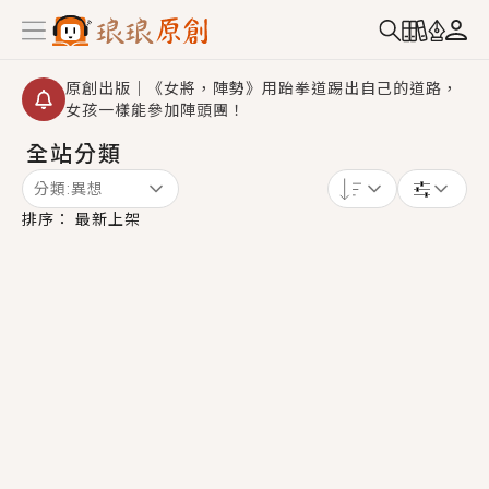
原創出版｜《女將，陣勢》用跆拳道踢出自己的道路，
女孩一樣能參加陣頭團！
全站分類
創,作家招募｜華文小說創作首選！有機會獲得豐富廣宣
資源、專屬服務與獨享福利！
分類:
異想
小編心動書單｜《離婚你提的，二婚嫁大佬，你哭什
排序：
最新上架
麼？》追妻火葬場！前夫失憶移情別戀，她頭也不回找
新歡，他居然還後悔了？
GL｜《夏日與檸檬與重疊世界》炎熱的夏日、檸檬的香
氣、互相愛慕的兩位少女，今夏最推純愛GL漫畫！
BL｜《費洛蒙中毒》救命！特殊費洛蒙體質世界觀，無
法抗拒的吸引力，已中毒Σ>―(〃°ω°〃)♡→
OMG你嚇到我了｜《陰陽鬼店》上班族買了房子模型，
但現實中買下的竟是屬於他的停屍櫃？！
言情｜《國語推行員》每個人心中都有一個連自己也無
法改變的永恆， 他的一生將不由自主追逐著她……