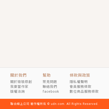
短劇原著｜《離婚後，禁欲大佬爬墻偷吻小孕妻》坊間
傳聞，顧總沒有太太、不需要情人，卻寵愛著他的私人
醫生？！
穿越｜《穿越遠古後成了野人娘子》你好，一起爬山
嗎？被男友推下山，直接穿越到遠古時代的那種......
關於我們
幫助
條款與政策
關於琅琅原創
常見問題
隱私權聲明
我要當作家
聯絡我們
會員服務條款
版權洽詢
facebook
數位商品服務條款
聯合線上公司 著作權所有 © udn.com. All Rights Reserved.