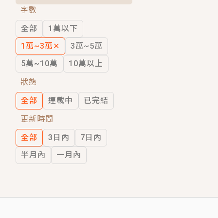
字數
短劇原著｜《離婚後，禁欲大佬爬墻偷吻
全部
1萬以下
穿越｜《穿越遠古後成了野人娘子》你好，
1萬~3萬
✕
3萬~5萬
5萬~10萬
10萬以上
狀態
全部
連載中
已完結
更新時間
全部
3日內
7日內
半月內
一月內