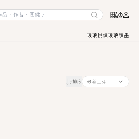
琅琅悅讀
琅琅讀墨
她頭也不回找新歡，他居然還後悔了？
排序
最新上架
GL漫畫！
♡→
！
著她……