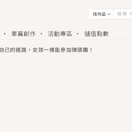
找作品
單篇創作
活動專區
儲值點數
自己的道路，女孩一樣能參加陣頭團！
會獲得豐富廣宣資源、專屬服務與獨享福利！
佬，你哭什麼？》追妻火葬場！前夫失憶移情別戀，
夏日、檸檬的香氣、互相愛慕的兩位少女，今夏最推純愛
世界觀，無法抗拒的吸引力，已中毒Σ>―(〃°ω°〃)
買了房子模型，但現實中買下的竟是屬於他的停屍櫃？
個連自己也無法改變的永恆， 他的一生將不由自主追逐