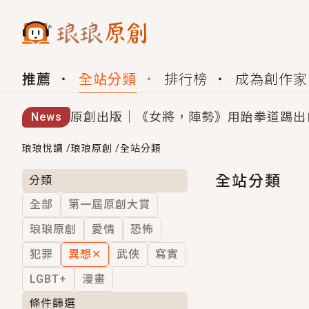
推薦
全站分類
排行榜
成為創作家
原創出版｜《女將，陣勢》用跆拳道踢出
News
創,作家招募｜華文小說創作首選！有機
琅琅悅讀
/
琅琅原創
/
全站分類
小編心動書單｜《離婚你提的，二婚嫁大
全站分類
分類
全部
第一屆原創大賞
GL｜《夏日與檸檬與重疊世界》炎熱的
琅琅原創
愛情
恐怖
BL｜《費洛蒙中毒》救命！特殊費洛蒙體質
犯罪
異想
✕
武俠
寫實
OMG你嚇到我了｜《陰陽鬼店》上班族
LGBT+
漫畫
言情｜《國語推行員》每個人心中都有一
條件篩選