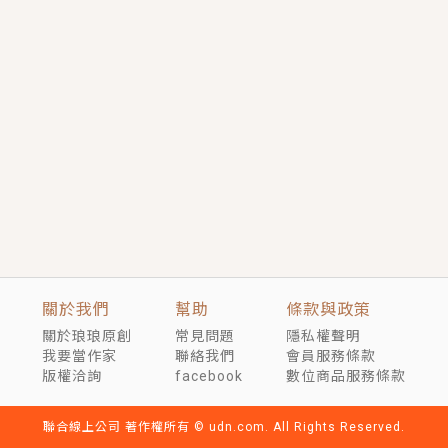
短劇原著｜《離婚後，禁欲大佬爬墻偷吻小孕妻》坊間
傳聞，顧總沒有太太、不需要情人，卻寵愛著他的私人
醫生？！
穿越｜《穿越遠古後成了野人娘子》你好，一起爬山
嗎？被男友推下山，直接穿越到遠古時代的那種......
關於我們
幫助
條款與政策
關於琅琅原創
常見問題
隱私權聲明
我要當作家
聯絡我們
會員服務條款
版權洽詢
facebook
數位商品服務條款
聯合線上公司 著作權所有 © udn.com. All Rights Reserved.