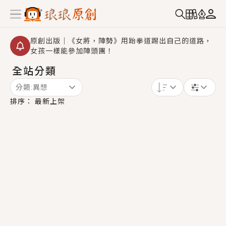
原創出版｜《女將，陣勢》用跆拳道踢出自己的道路，
女孩一樣能參加陣頭團！
全站分類
創,作家招募｜華文小說創作首選！有機會獲得豐富廣宣
資源、專屬服務與獨享福利！
分類:
異想
小編心動書單｜《離婚你提的，二婚嫁大佬，你哭什
排序：
最新上架
麼？》追妻火葬場！前夫失憶移情別戀，她頭也不回找
新歡，他居然還後悔了？
GL｜《夏日與檸檬與重疊世界》炎熱的夏日、檸檬的香
氣、互相愛慕的兩位少女，今夏最推純愛GL漫畫！
BL｜《費洛蒙中毒》救命！特殊費洛蒙體質世界觀，無
法抗拒的吸引力，已中毒Σ>―(〃°ω°〃)♡→
OMG你嚇到我了｜《陰陽鬼店》上班族買了房子模型，
但現實中買下的竟是屬於他的停屍櫃？！
言情｜《國語推行員》每個人心中都有一個連自己也無
法改變的永恆， 他的一生將不由自主追逐著她……