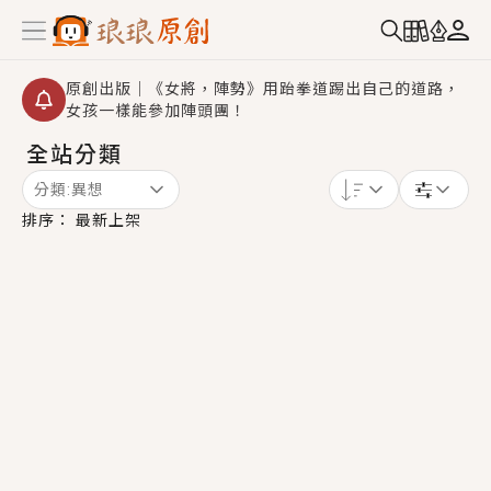
原創出版｜《女將，陣勢》用跆拳道踢出自己的道路，
女孩一樣能參加陣頭團！
全站分類
創,作家招募｜華文小說創作首選！有機會獲得豐富廣宣
資源、專屬服務與獨享福利！
分類:
異想
小編心動書單｜《離婚你提的，二婚嫁大佬，你哭什
排序：
最新上架
麼？》追妻火葬場！前夫失憶移情別戀，她頭也不回找
新歡，他居然還後悔了？
GL｜《夏日與檸檬與重疊世界》炎熱的夏日、檸檬的香
氣、互相愛慕的兩位少女，今夏最推純愛GL漫畫！
BL｜《費洛蒙中毒》救命！特殊費洛蒙體質世界觀，無
法抗拒的吸引力，已中毒Σ>―(〃°ω°〃)♡→
OMG你嚇到我了｜《陰陽鬼店》上班族買了房子模型，
但現實中買下的竟是屬於他的停屍櫃？！
言情｜《國語推行員》每個人心中都有一個連自己也無
法改變的永恆， 他的一生將不由自主追逐著她……