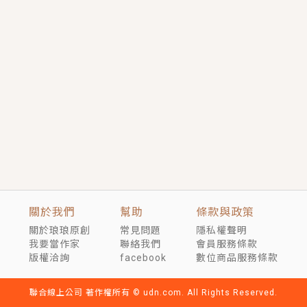
短劇原著｜《離婚後，禁欲大佬爬墻偷吻小孕妻》坊間
傳聞，顧總沒有太太、不需要情人，卻寵愛著他的私人
醫生？！
穿越｜《穿越遠古後成了野人娘子》你好，一起爬山
嗎？被男友推下山，直接穿越到遠古時代的那種......
關於我們
幫助
條款與政策
關於琅琅原創
常見問題
隱私權聲明
我要當作家
聯絡我們
會員服務條款
版權洽詢
facebook
數位商品服務條款
聯合線上公司 著作權所有 © udn.com. All Rights Reserved.