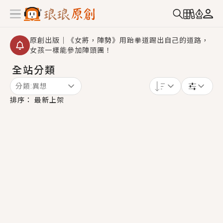
原創出版｜《女將，陣勢》用跆拳道踢出自己的道路，
女孩一樣能參加陣頭團！
全站分類
創,作家招募｜華文小說創作首選！有機會獲得豐富廣宣
資源、專屬服務與獨享福利！
分類:
異想
小編心動書單｜《離婚你提的，二婚嫁大佬，你哭什
排序：
最新上架
麼？》追妻火葬場！前夫失憶移情別戀，她頭也不回找
新歡，他居然還後悔了？
GL｜《夏日與檸檬與重疊世界》炎熱的夏日、檸檬的香
氣、互相愛慕的兩位少女，今夏最推純愛GL漫畫！
BL｜《費洛蒙中毒》救命！特殊費洛蒙體質世界觀，無
法抗拒的吸引力，已中毒Σ>―(〃°ω°〃)♡→
OMG你嚇到我了｜《陰陽鬼店》上班族買了房子模型，
但現實中買下的竟是屬於他的停屍櫃？！
言情｜《國語推行員》每個人心中都有一個連自己也無
法改變的永恆， 他的一生將不由自主追逐著她……