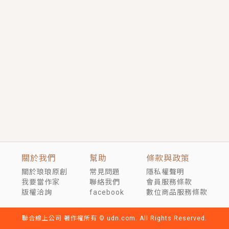
短劇原著｜《離婚後，禁欲大佬爬墻偷吻小孕妻》坊間
傳聞，顧總沒有太太、不需要情人，卻寵愛著他的私人
醫生？！
穿越｜《穿越遠古後成了野人娘子》你好，一起爬山
嗎？被男友推下山，直接穿越到遠古時代的那種......
關於我們
幫助
條款與政策
關於琅琅原創
常見問題
隱私權聲明
我要當作家
聯絡我們
會員服務條款
版權洽詢
facebook
數位商品服務條款
聯合線上公司 著作權所有 © udn.com. All Rights Reserved.