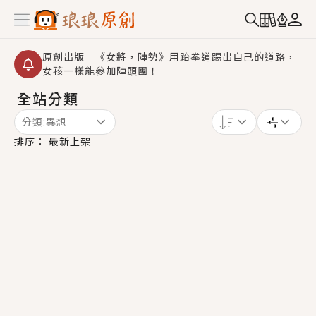
原創出版｜《女將，陣勢》用跆拳道踢出自己的道路，
女孩一樣能參加陣頭團！
全站分類
創,作家招募｜華文小說創作首選！有機會獲得豐富廣宣
資源、專屬服務與獨享福利！
分類:
異想
小編心動書單｜《離婚你提的，二婚嫁大佬，你哭什
排序：
最新上架
麼？》追妻火葬場！前夫失憶移情別戀，她頭也不回找
新歡，他居然還後悔了？
GL｜《夏日與檸檬與重疊世界》炎熱的夏日、檸檬的香
氣、互相愛慕的兩位少女，今夏最推純愛GL漫畫！
BL｜《費洛蒙中毒》救命！特殊費洛蒙體質世界觀，無
法抗拒的吸引力，已中毒Σ>―(〃°ω°〃)♡→
OMG你嚇到我了｜《陰陽鬼店》上班族買了房子模型，
但現實中買下的竟是屬於他的停屍櫃？！
言情｜《國語推行員》每個人心中都有一個連自己也無
法改變的永恆， 他的一生將不由自主追逐著她……