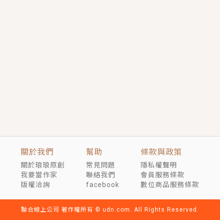
短劇原著｜《離婚後，禁欲大佬爬墻偷吻小孕妻》坊間
傳聞，顧總沒有太太、不需要情人，卻寵愛著他的私人
醫生？！
穿越｜《穿越遠古後成了野人娘子》你好，一起爬山
嗎？被男友推下山，直接穿越到遠古時代的那種......
關於我們
幫助
條款與政策
關於琅琅原創
常見問題
隱私權聲明
我要當作家
聯絡我們
會員服務條款
版權洽詢
facebook
數位商品服務條款
聯合線上公司 著作權所有 © udn.com. All Rights Reserved.