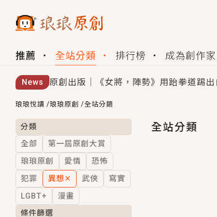
推薦
全站分類
排行榜
成為創作家
原創出版｜《女將，陣勢》用跆拳道踢出
News
創,作家招募｜華文小說創作首選！有機
琅琅悅讀
/
琅琅原創
/
全站分類
小編心動書單｜《離婚你提的，二婚嫁大
全站分類
分類
全部
第一屆原創大賞
GL｜《夏日與檸檬與重疊世界》炎熱的
琅琅原創
愛情
恐怖
BL｜《費洛蒙中毒》救命！特殊費洛蒙體質
犯罪
異想
✕
武俠
寫實
OMG你嚇到我了｜《陰陽鬼店》上班族
LGBT+
漫畫
言情｜《國語推行員》每個人心中都有一
條件篩選