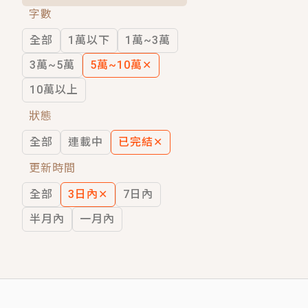
字數
短劇原著｜《離婚後，禁欲大佬爬墻偷吻
全部
1萬以下
1萬~3萬
穿越｜《穿越遠古後成了野人娘子》你好，
3萬~5萬
5萬~10萬
✕
10萬以上
狀態
全部
連載中
已完結
✕
更新時間
全部
3日內
✕
7日內
半月內
一月內