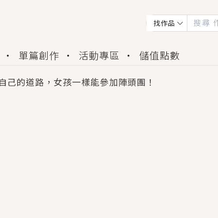
找作品
單篇創作
活動專區
儲值點數
自己的道路，女孩一樣能參加陣頭團！
會獲得豐富廣宣資源、專屬服務與獨享福利！
佬，你哭什麼？》追妻火葬場！前夫失憶移情別戀，
夏日、檸檬的香氣、互相愛慕的兩位少女，今夏最推純愛
世界觀，無法抗拒的吸引力，已中毒Σ>―(〃°ω°〃)
買了房子模型，但現實中買下的竟是屬於他的停屍櫃？
個連自己也無法改變的永恆， 他的一生將不由自主追逐