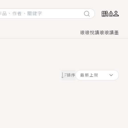
琅琅悅讀
琅琅讀墨
她頭也不回找新歡，他居然還後悔了？
排序
最新上架
GL漫畫！
♡→
！
著她……