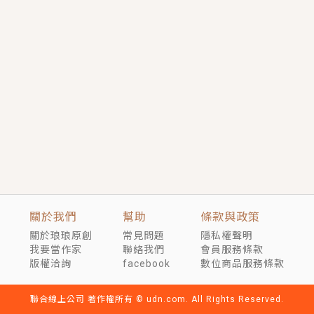
短劇原著｜《離婚後，禁欲大佬爬墻偷吻小孕妻》坊間
傳聞，顧總沒有太太、不需要情人，卻寵愛著他的私人
醫生？！
穿越｜《穿越遠古後成了野人娘子》你好，一起爬山
嗎？被男友推下山，直接穿越到遠古時代的那種......
關於我們
幫助
條款與政策
關於琅琅原創
常見問題
隱私權聲明
我要當作家
聯絡我們
會員服務條款
版權洽詢
facebook
數位商品服務條款
聯合線上公司 著作權所有 © udn.com. All Rights Reserved.