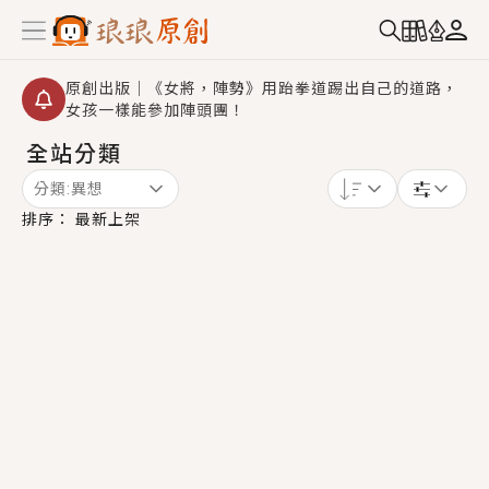
原創出版｜《女將，陣勢》用跆拳道踢出自己的道路，
女孩一樣能參加陣頭團！
全站分類
創,作家招募｜華文小說創作首選！有機會獲得豐富廣宣
資源、專屬服務與獨享福利！
分類:
異想
小編心動書單｜《離婚你提的，二婚嫁大佬，你哭什
排序：
最新上架
麼？》追妻火葬場！前夫失憶移情別戀，她頭也不回找
新歡，他居然還後悔了？
GL｜《夏日與檸檬與重疊世界》炎熱的夏日、檸檬的香
氣、互相愛慕的兩位少女，今夏最推純愛GL漫畫！
BL｜《費洛蒙中毒》救命！特殊費洛蒙體質世界觀，無
法抗拒的吸引力，已中毒Σ>―(〃°ω°〃)♡→
OMG你嚇到我了｜《陰陽鬼店》上班族買了房子模型，
但現實中買下的竟是屬於他的停屍櫃？！
言情｜《國語推行員》每個人心中都有一個連自己也無
法改變的永恆， 他的一生將不由自主追逐著她……