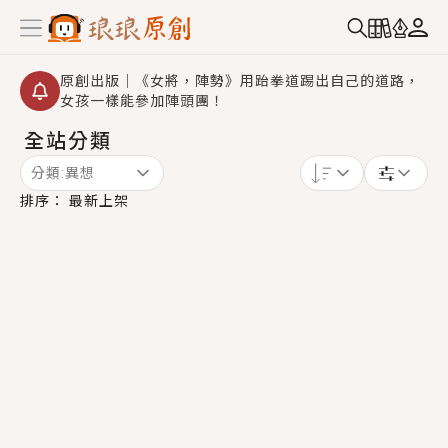
原創出版｜《女將，陣勢》用跆拳道踢出自己的道路，
女孩一樣能參加陣頭團！
全站分類
創,作家招募｜華文小說創作首選！有機會獲得豐富廣宣
資源、專屬服務與獨享福利！
分類:
異想
小編心動書單｜《離婚你提的，二婚嫁大佬，你哭什
排序：
最新上架
麼？》追妻火葬場！前夫失憶移情別戀，她頭也不回找
新歡，他居然還後悔了？
GL｜《夏日與檸檬與重疊世界》炎熱的夏日、檸檬的香
氣、互相愛慕的兩位少女，今夏最推純愛GL漫畫！
BL｜《費洛蒙中毒》救命！特殊費洛蒙體質世界觀，無
法抗拒的吸引力，已中毒Σ>―(〃°ω°〃)♡→
OMG你嚇到我了｜《陰陽鬼店》上班族買了房子模型，
但現實中買下的竟是屬於他的停屍櫃？！
言情｜《國語推行員》每個人心中都有一個連自己也無
法改變的永恆， 他的一生將不由自主追逐著她……