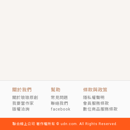
短劇原著｜《離婚後，禁欲大佬爬墻偷吻小孕妻》坊間
傳聞，顧總沒有太太、不需要情人，卻寵愛著他的私人
醫生？！
穿越｜《穿越遠古後成了野人娘子》你好，一起爬山
嗎？被男友推下山，直接穿越到遠古時代的那種......
關於我們
幫助
條款與政策
關於琅琅原創
常見問題
隱私權聲明
我要當作家
聯絡我們
會員服務條款
版權洽詢
facebook
數位商品服務條款
聯合線上公司 著作權所有 © udn.com. All Rights Reserved.