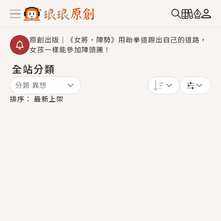
原創出版｜《女將，陣勢》用跆拳道踢出自己的道路，
女孩一樣能參加陣頭團！
全站分類
創,作家招募｜華文小說創作首選！有機會獲得豐富廣宣
資源、專屬服務與獨享福利！
分類:
異想
小編心動書單｜《離婚你提的，二婚嫁大佬，你哭什
排序：
最新上架
麼？》追妻火葬場！前夫失憶移情別戀，她頭也不回找
新歡，他居然還後悔了？
GL｜《夏日與檸檬與重疊世界》炎熱的夏日、檸檬的香
氣、互相愛慕的兩位少女，今夏最推純愛GL漫畫！
BL｜《費洛蒙中毒》救命！特殊費洛蒙體質世界觀，無
法抗拒的吸引力，已中毒Σ>―(〃°ω°〃)♡→
OMG你嚇到我了｜《陰陽鬼店》上班族買了房子模型，
但現實中買下的竟是屬於他的停屍櫃？！
言情｜《國語推行員》每個人心中都有一個連自己也無
法改變的永恆， 他的一生將不由自主追逐著她……