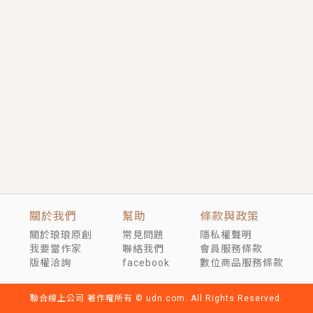
短劇原著｜《離婚後，禁欲大佬爬墻偷吻小孕妻》坊間
傳聞，顧總沒有太太、不需要情人，卻寵愛著他的私人
醫生？！
穿越｜《穿越遠古後成了野人娘子》你好，一起爬山
嗎？被男友推下山，直接穿越到遠古時代的那種......
關於我們
幫助
條款與政策
關於琅琅原創
常見問題
隱私權聲明
我要當作家
聯絡我們
會員服務條款
版權洽詢
facebook
數位商品服務條款
聯合線上公司 著作權所有 © udn.com. All Rights Reserved.