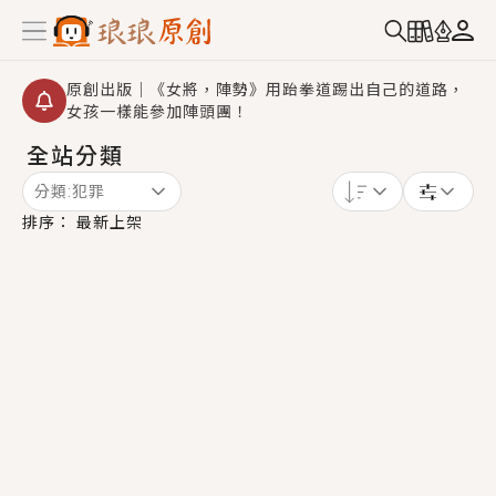
原創出版｜《女將，陣勢》用跆拳道踢出自己的道路，
女孩一樣能參加陣頭團！
全站分類
創,作家招募｜華文小說創作首選！有機會獲得豐富廣宣
資源、專屬服務與獨享福利！
分類:
犯罪
小編心動書單｜《離婚你提的，二婚嫁大佬，你哭什
排序：
最新上架
麼？》追妻火葬場！前夫失憶移情別戀，她頭也不回找
新歡，他居然還後悔了？
GL｜《夏日與檸檬與重疊世界》炎熱的夏日、檸檬的香
氣、互相愛慕的兩位少女，今夏最推純愛GL漫畫！
BL｜《費洛蒙中毒》救命！特殊費洛蒙體質世界觀，無
法抗拒的吸引力，已中毒Σ>―(〃°ω°〃)♡→
OMG你嚇到我了｜《陰陽鬼店》上班族買了房子模型，
但現實中買下的竟是屬於他的停屍櫃？！
言情｜《國語推行員》每個人心中都有一個連自己也無
法改變的永恆， 他的一生將不由自主追逐著她……