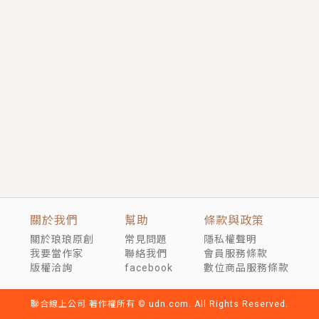
短劇原著｜《離婚後，禁欲大佬爬墻偷吻小孕妻》坊間
傳聞，顧總沒有太太、不需要情人，卻寵愛著他的私人
醫生？！
穿越｜《穿越遠古後成了野人娘子》你好，一起爬山
嗎？被男友推下山，直接穿越到遠古時代的那種......
關於我們
幫助
條款與政策
關於琅琅原創
常見問題
隱私權聲明
我要當作家
聯絡我們
會員服務條款
版權洽詢
facebook
數位商品服務條款
聯合線上公司 著作權所有 © udn.com. All Rights Reserved.