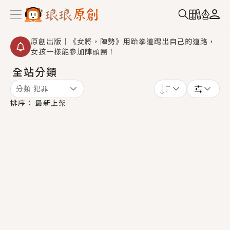
原創出版｜《女將，陣勢》用跆拳道踢出自己的道路，
女孩一樣能參加陣頭團！
全站分類
創,作家招募｜華文小說創作首選！有機會獲得豐富廣宣
資源、專屬服務與獨享福利！
分類:
犯罪
小編心動書單｜《離婚你提的，二婚嫁大佬，你哭什
排序：
最新上架
麼？》追妻火葬場！前夫失憶移情別戀，她頭也不回找
新歡，他居然還後悔了？
GL｜《夏日與檸檬與重疊世界》炎熱的夏日、檸檬的香
氣、互相愛慕的兩位少女，今夏最推純愛GL漫畫！
BL｜《費洛蒙中毒》救命！特殊費洛蒙體質世界觀，無
法抗拒的吸引力，已中毒Σ>―(〃°ω°〃)♡→
OMG你嚇到我了｜《陰陽鬼店》上班族買了房子模型，
但現實中買下的竟是屬於他的停屍櫃？！
言情｜《國語推行員》每個人心中都有一個連自己也無
法改變的永恆， 他的一生將不由自主追逐著她……