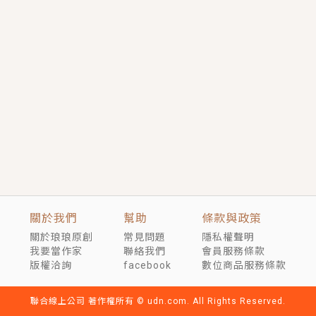
短劇原著｜《離婚後，禁欲大佬爬墻偷吻小孕妻》坊間
傳聞，顧總沒有太太、不需要情人，卻寵愛著他的私人
醫生？！
穿越｜《穿越遠古後成了野人娘子》你好，一起爬山
嗎？被男友推下山，直接穿越到遠古時代的那種......
關於我們
幫助
條款與政策
關於琅琅原創
常見問題
隱私權聲明
我要當作家
聯絡我們
會員服務條款
版權洽詢
facebook
數位商品服務條款
聯合線上公司 著作權所有 © udn.com. All Rights Reserved.